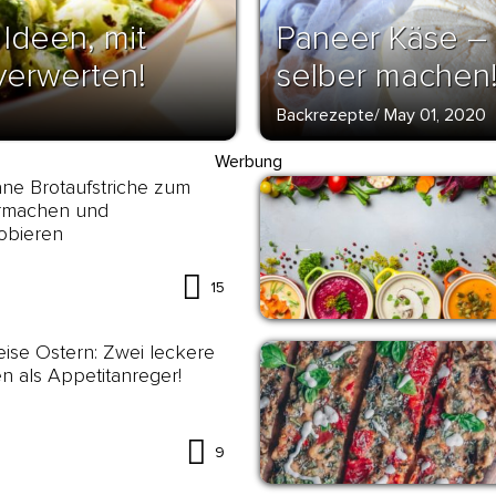
Ideen, mit
Paneer Käse – 
verwerten!
selber machen
Backrezepte
/
May 01, 2020
Werbung
ne Brotaufstriche zum
rmachen und
obieren
15
ise Ostern: Zwei leckere
 als Appetitanreger!
9