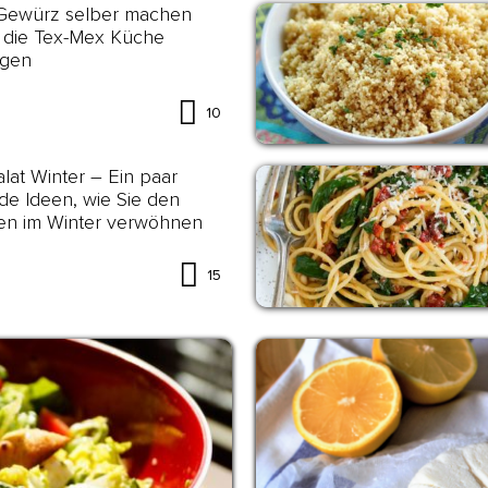
 Gewürz selber machen
 die Tex-Mex Küche
igen
10
lat Winter – Ein paar
e Ideen, wie Sie den
n im Winter verwöhnen
15