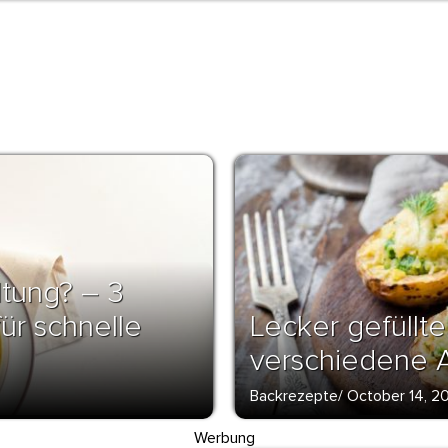
tung? – 3
ür schnelle
Lecker gefüllte
verschiedene 
Backrezepte
/
October 14, 2
Werbung