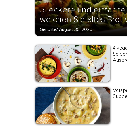
5 leckere und einfache 
welchen Sie altes Brot 
Gerichte
/
August 30, 2020
4 vega
Selbe
Auspr
Vorspe
Suppen