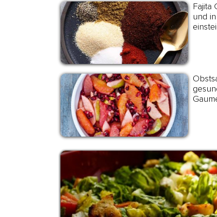
Fajita
und in
einste
Obstsa
gesund
Gaume