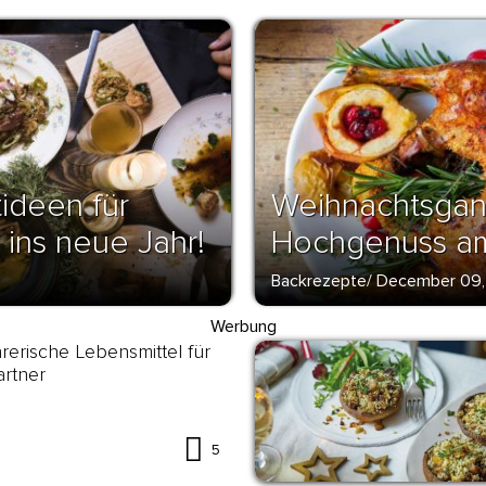
ideen für
Weihnachtsgan
 ins neue Jahr!
Hochgenuss am
Backrezepte
/
December 09,
Werbung
rerische Lebensmittel für
rtner
5