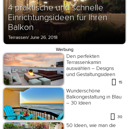
4 praktische und schnelle
Einrichtungsideen für Ihren
Balkon
Terrassen
/
June 26, 2018
Werbung
Den perfekten
Terrassenkamin
auswählen – Designs
und Gestaltungsideen
15
Wunderschöne
Balkongestaltung in Blau
– 30 Ideen
30
50 Ideen, wie man die