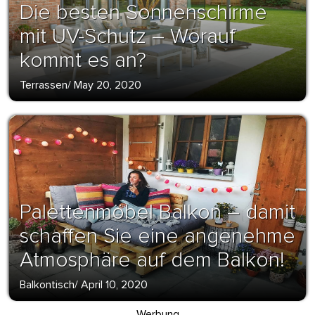
Die besten Sonnenschirme
mit UV-Schutz – Worauf
kommt es an?
Terrassen
/
May 20, 2020
Palettenmöbel Balkon – damit
schaffen Sie eine angenehme
Atmosphäre auf dem Balkon!
Balkontisch
/
April 10, 2020
Werbung