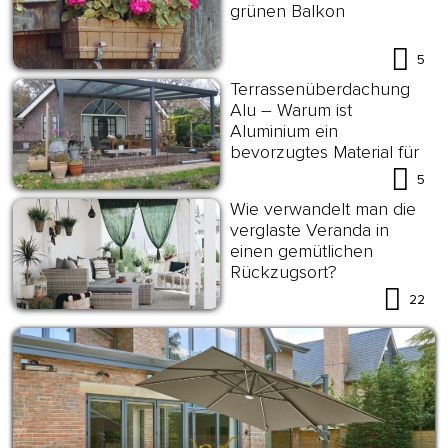
grünen Balkon
5
Terrassenüberdachung
Alu – Warum ist
Aluminium ein
bevorzugtes Material für
das Terrassendach?
5
Wie verwandelt man die
verglaste Veranda in
einen gemütlichen
Rückzugsort?
22