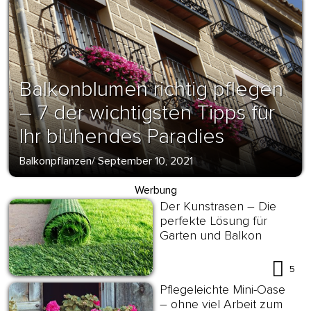
Balkonblumen richtig pflegen
– 7 der wichtigsten Tipps für
Ihr blühendes Paradies
Balkonpflanzen
/
September 10, 2021
Werbung
Der Kunstrasen – Die
perfekte Lösung für
Garten und Balkon
5
Pflegeleichte Mini-Oase
– ohne viel Arbeit zum