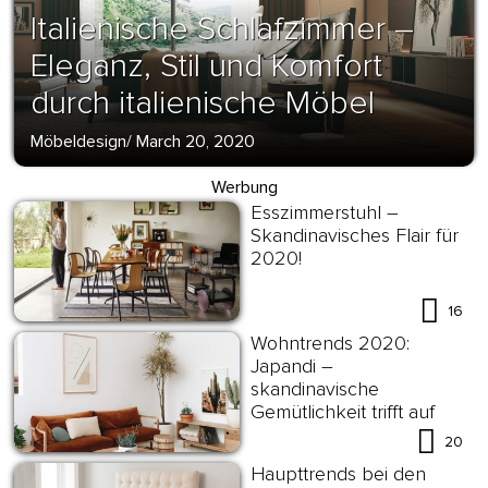
Italienische Schlafzimmer –
Eleganz, Stil und Komfort
durch italienische Möbel
Möbeldesign
/
March 20, 2020
Werbung
Esszimmerstuhl –
Skandinavisches Flair für
2020!
16
Wohntrends 2020:
Japandi –
skandinavische
Gemütlichkeit trifft auf
japanische Schlichtheit!
20
Haupttrends bei den