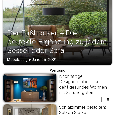
Der Fußhocker – Die
perfekte Ergänzung zu jedem
Sessel oder Sofa
Möbeldesign
/
June 25, 2021
Werbung
Nachhaltige
Designermöbel – so
geht gesundes Wohnen
mit Stil und gutem
Gewissen!
5
Schlafzimmer gestalten:
Setzen Sie auf