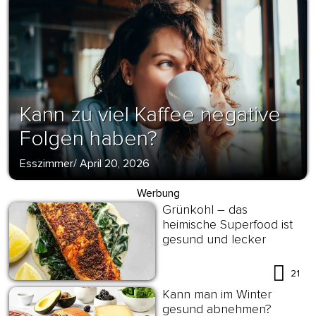
Kann zu viel Kaffee negative
Folgen haben?
Esszimmer
/
April 20, 2026
Werbung
Grünkohl – das
heimische Superfood ist
gesund und lecker
21
Kann man im Winter
gesund abnehmen?