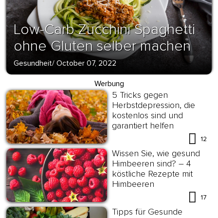
Low-Carb Zucchini Spaghetti
ohne Gluten selber machen
Gesundheit
/
October 07, 2022
Werbung
5 Tricks gegen
Herbstdepression, die
kostenlos sind und
garantiert helfen
12
Wissen Sie, wie gesund
Himbeeren sind? – 4
köstliche Rezepte mit
Himbeeren
17
Tipps für Gesunde