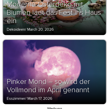
Moderne Osterdeko mit
Blumen lädt das Fest ins Haus
ein
Dekoideen
/
March 20, 2026
Pinker Mond – so wird der
Vollmond im April genannt
Esszimmer
/
March 17, 2026
Werbung