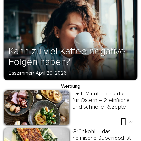
Kann zu viel Kaffee negative
Folgen haben?
Esszimmer
/
April 20, 2026
Werbung
Last- Minute Fingerfood
für Ostern – 2 einfache
und schnelle Rezepte
28
Grünkohl – das
heimische Superfood ist