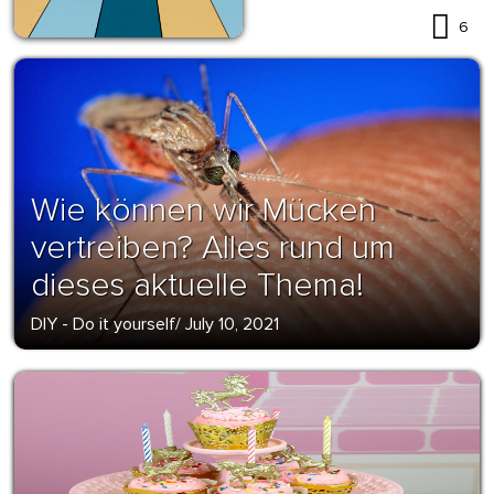
6
Wie können wir Mücken
vertreiben? Alles rund um
dieses aktuelle Thema!
DIY - Do it yourself
/
July 10, 2021