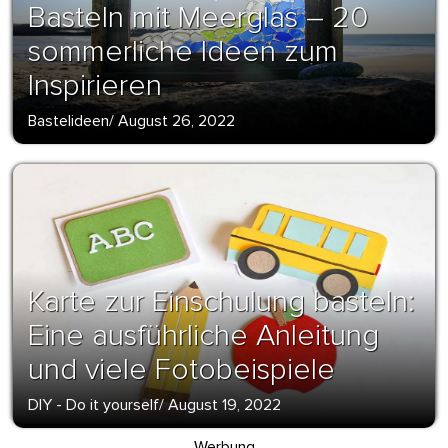
Basteln mit Meerglas – 20
sommerliche Ideen zum
Inspirieren
Bastelideen
/
August 26, 2022
Karte zur Einschulung basteln:
Eine ausführliche Anleitung
und viele Fotobeispiele
DIY - Do it yourself
/
August 19, 2022
Werbung