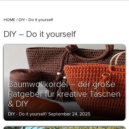
HOME
/
DIY - Do it yourself
DIY – Do it yourself
Baumwollkordel – der große
Ratgeber für kreative Taschen
& DIY
DIY - Do it yourself
/
September 24, 2025