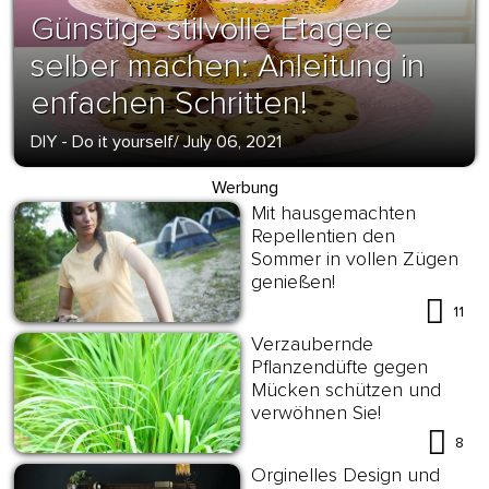
Günstige stilvolle Etagere
selber machen: Anleitung in
enfachen Schritten!
DIY - Do it yourself
/
July 06, 2021
Werbung
Mit hausgemachten
Repellentien den
Sommer in vollen Zügen
genießen!
11
Verzaubernde
Pflanzendüfte gegen
Mücken schützen und
verwöhnen Sie!
8
Orginelles Design und