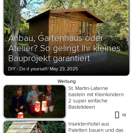
Anbau, Gartenhaus oder
Atelier? So gelingt Ihr kleines
Bauprojekt garantiert
DIY - Do it yourself
/
May 23, 2025
Werbung
St. Martin-Laterne
basteln mit Kleinkindern:
2 super einfache
Bastelideen
19
Insektenhotel aus
Paletten bauen und das