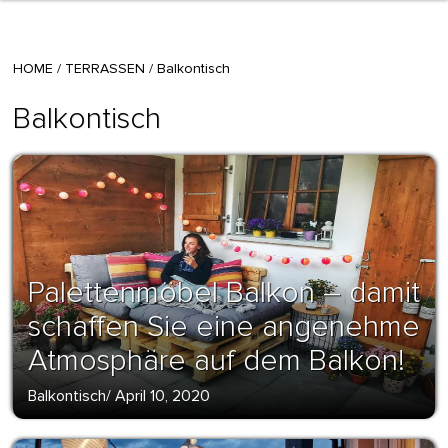
HOME
/
TERRASSEN
/
Balkontisch
Balkontisch
Palettenmöbel Balkon – damit
schaffen Sie eine angenehme
Atmosphäre auf dem Balkon!
Balkontisch
/
April 10, 2020