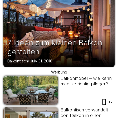
7 Ideen zum kleinen Balkon
gestalten
Balkontisch
/
July 31, 2018
Werbung
Balkonmöbel – wie kann
man sie richtig pflegen?
15
Balkontisch verwandelt
den Balkon in einen