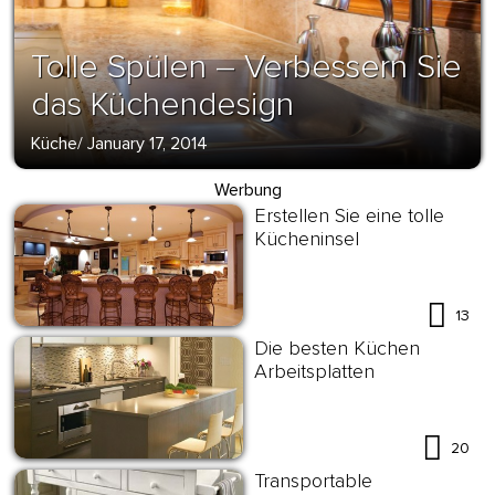
Tolle Spülen – Verbessern Sie
das Küchendesign
Küche
/
January 17, 2014
Werbung
Erstellen Sie eine tolle
Kücheninsel
13
Die besten Küchen
Arbeitsplatten
20
Transportable