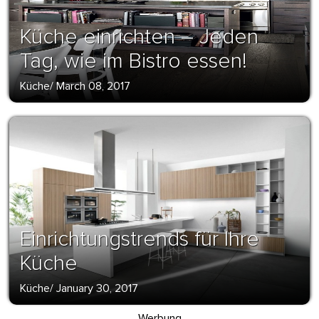
Küche einrichten – Jeden
Tag, wie im Bistro essen!
Küche
/
March 08, 2017
Einrichtungstrends für Ihre
Küche
Küche
/
January 30, 2017
Werbung