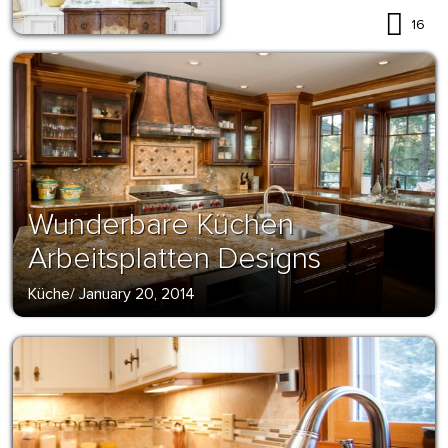
16
Wunderbare Küchen
Arbeitsplatten Designs
Küche
/
January 20, 2014