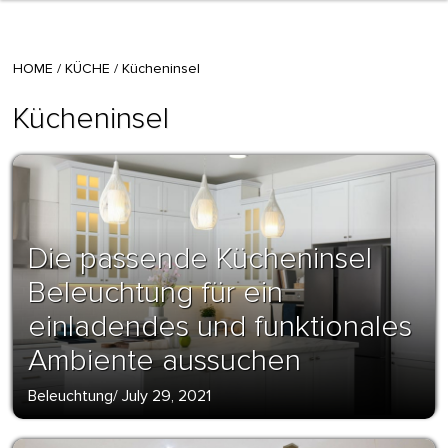
HOME
/
KÜCHE
/
Kücheninsel
Kücheninsel
Die passende Kücheninsel
Beleuchtung für ein
einladendes und funktionales
Ambiente aussuchen
Beleuchtung
/
July 29, 2021