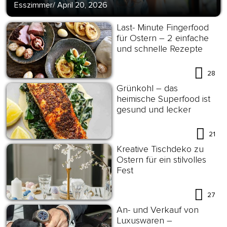
Esszimmer
/
April 20, 2026
Last- Minute Fingerfood
für Ostern – 2 einfache
und schnelle Rezepte
28
Grünkohl – das
heimische Superfood ist
gesund und lecker
21
Kreative Tischdeko zu
Ostern für ein stilvolles
Fest
27
An- und Verkauf von
Luxuswaren –