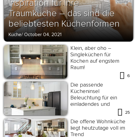
Inspiration für Ihre
Traumküche – das sind die
beliebtesten Küchenformen
Küche
/
October 04, 2021
Klein, aber oho –
Singleküchen für
Kochen auf engstem
Raum!
6
Die passende
Kücheninsel
Beleuchtung für ein
einladendes und
funktionales Ambiente
25
aussuchen
Die offene Wohnküche
liegt heutzutage voll im
Trend