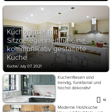
Kücheninsel mit
Sitzgelegenheit für eine
kommunikativ gestaltete
Küche
Küche
/
July 07, 2021
Küchenfliesen sind
trendig, funktional und
höchst dekorativ!
16
Moderne Holzküche: