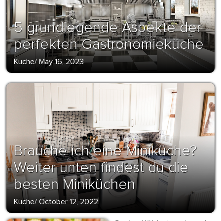
5 grundlegende Aspekte der
perfekten Gastronomieküche
Küche
/
May 16, 2023
Brauche ich eine Miniküche?
Weiter unten findest du die
besten Miniküchen
Küche
/
October 12, 2022