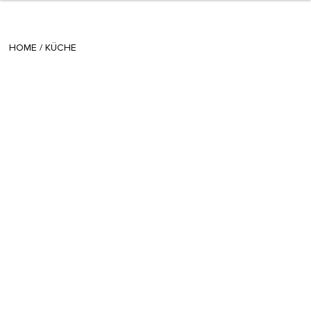
+ 15
sisi
/
March 08 2017
HOME
/
KÜCHE