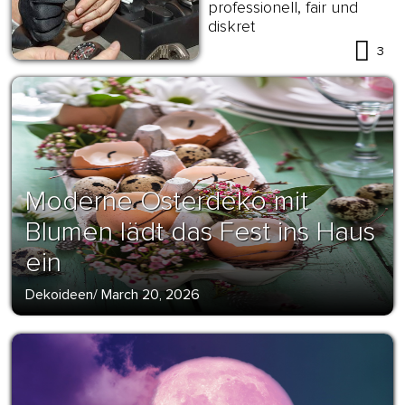
professionell, fair und
diskret
3
Moderne Osterdeko mit
Blumen lädt das Fest ins Haus
ein
Dekoideen
/
March 20, 2026