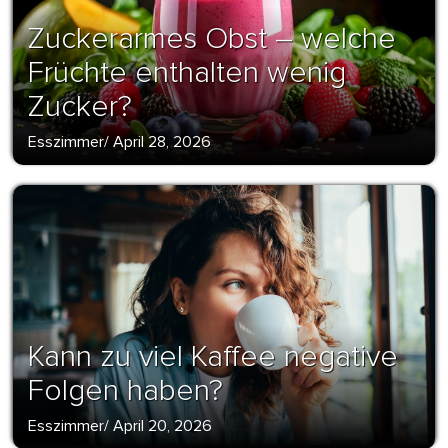
Zuckerarmes Obst – welche
Früchte enthalten wenig
Zucker?
Esszimmer
/
April 28, 2026
Kann zu viel Kaffee negative
Folgen haben?
Esszimmer
/
April 20, 2026