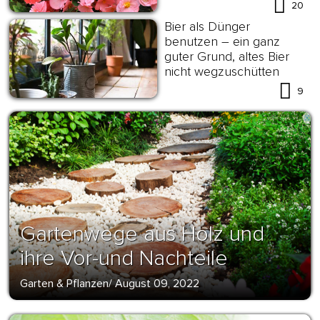
20
Bier als Dünger
benutzen – ein ganz
guter Grund, altes Bier
nicht wegzuschütten
9
Gartenwege aus Holz und
ihre Vor-und Nachteile
Garten & Pflanzen
/
August 09, 2022