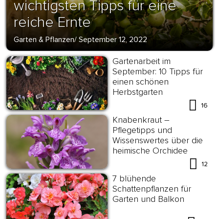
wichtigsten Tipps für eine
reiche Ernte
Garten & Pflanzen
/
September 12, 2022
Gartenarbeit im
September: 10 Tipps für
einen schönen
Herbstgarten
16
Knabenkraut –
Pflegetipps und
Wissenswertes über die
heimische Orchidee
12
7 blühende
Schattenpflanzen für
Garten und Balkon