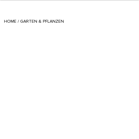
+ 5
radomira
/
December 09 2021
HOME
/
GARTEN & PFLANZEN