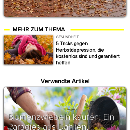
MEHR ZUM THEMA
GESUNDHEIT
5 Tricks gegen
Herbstdepression, die
kostenlos sind und garantiert
helfen
Verwandte Artikel
Blumenzwiebeln kaufen: Ein
Paradies aus Dahlien,