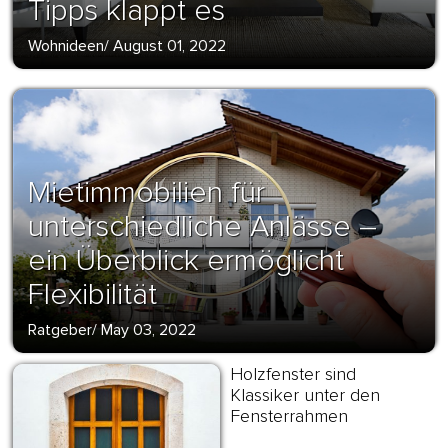
Tipps klappt es
Wohnideen
/
August 01, 2022
Mietimmobilien für
unterschiedliche Anlässe –
ein Überblick ermöglicht
Flexibilität
Ratgeber
/
May 03, 2022
Holzfenster sind
Klassiker unter den
Fensterrahmen