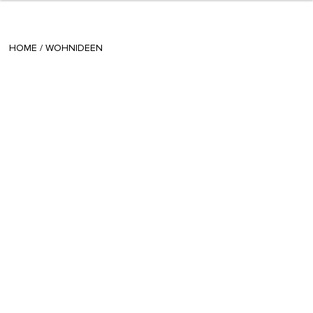
+ 7
Julia
/
July 26 2024
HOME
/
WOHNIDEEN