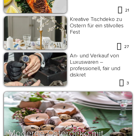
21
Kreative Tischdeko zu
Ostern für ein stilvolles
Fest
27
An- und Verkauf von
Luxuswaren –
professionell, fair und
diskret
3
Moderne Osterdeko mit