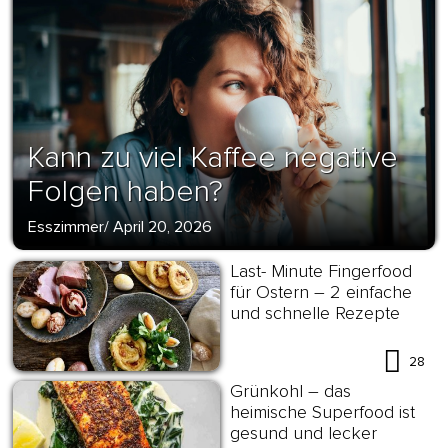
Kann zu viel Kaffee negative
Folgen haben?
Esszimmer
/
April 20, 2026
Last- Minute Fingerfood
für Ostern – 2 einfache
und schnelle Rezepte
28
Grünkohl – das
heimische Superfood ist
gesund und lecker