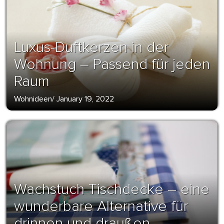
Luxus-Duftkerzen in der
Wohnung – Passend für jeden
Raum
Wohnideen
/
January 19, 2022
Wachstuch Tischdecke – eine
wunderbare Alternative für
drinnen und draußen