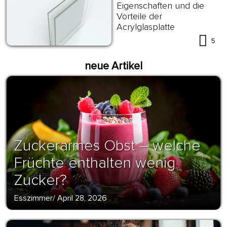
Eigenschaften und die
Vorteile der
Acrylglasplatte
5
neue Artikel
Zuckerarmes Obst – welche
Früchte enthalten wenig
Zucker?
Esszimmer
/
April 28, 2026