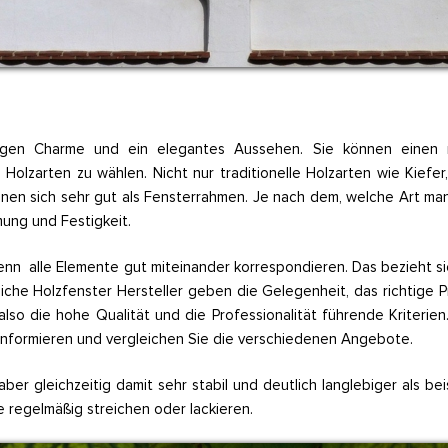
artigen Charme und ein elegantes Aussehen. Sie können einen
Holzarten zu wählen. Nicht nur traditionelle Holzarten wie Kief
enen sich sehr gut als Fensterrahmen. Je nach dem, welche Art m
ng und Festigkeit.
wenn alle Elemente gut miteinander korrespondieren. Das bezieht s
iche Holzfenster Hersteller geben die Gelegenheit, das richtige P
also die hohe Qualität und die Professionalität führende Kriter
s informieren und vergleichen Sie die verschiedenen Angebote.
aber gleichzeitig damit sehr stabil und deutlich langlebiger als be
ie regelmäßig streichen oder lackieren.