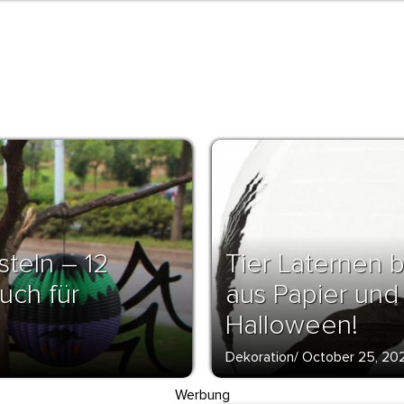
teln – 12
Tier Laternen b
uch für
aus Papier und
Halloween!
Dekoration
/
October 25, 20
Werbung