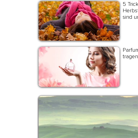
5 Tric
Herbst
sind u
Parfum
tragen