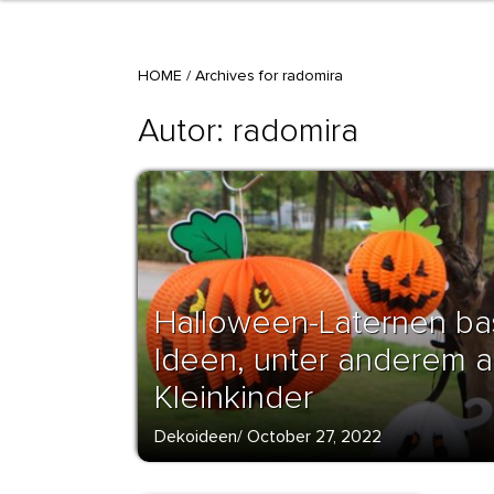
HOME
/
Archives for radomira
Autor:
radomira
Halloween-Laternen bas
Ideen, unter anderem a
Kleinkinder
Dekoideen
/
October 27, 2022