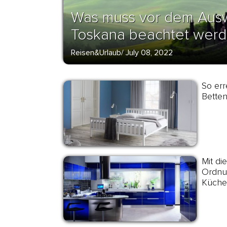
Was muss vor dem Aus
Toskana beachtet wer
Reisen&Urlaub
/
July 08, 2022
So er
Betten
Mit di
Ordnun
Küche