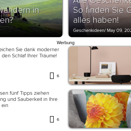
Alle Geschenke
wandern in
So finden Sie 
den?
alles haben!
Geschenkideen
/
May 09, 20
Werbung
reichen Sie dank moderner
 den Schlaf Ihrer Träume!
6
esen fünf Tipps ziehen
g und Sauberkeit in Ihre
 ein
6