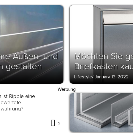
hre Außen- und
Möchten Sie g
n gestalten
Briefkasten ka
Lifestyle
/
January 13, 2022
Werbung
ist Ripple eine
bewertete
owährung?
5