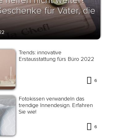
 helfen nicht weiter?
Geschenke für Väter, die
22
Trends: innovative
Erstausstattung fürs Büro 2022
6
Fotokissen verwandeln das
trendige Innendesign. Erfahren
Sie wie!
6