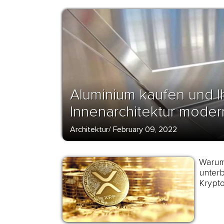
Aluminium kaufen und I
Innenarchitektur moder
Architektur
/
February 09, 2022
Warum 
unter
Krypt