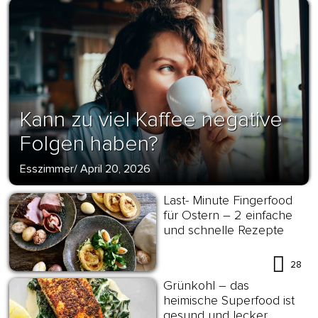
Kann zu viel Kaffee negative
Folgen haben?
Esszimmer
/
April 20, 2026
Last- Minute Fingerfood
für Ostern – 2 einfache
und schnelle Rezepte
28
Grünkohl – das
heimische Superfood ist
gesund und lecker