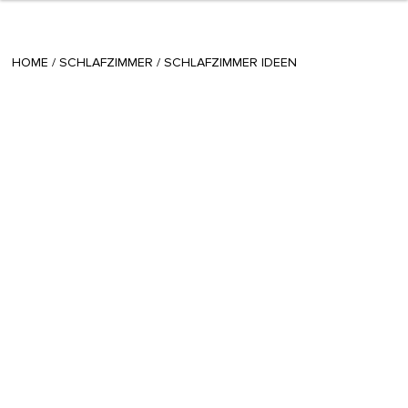
+ 6
radomira
/
April 19 2022
HOME
/
SCHLAFZIMMER
/
SCHLAFZIMMER IDEEN