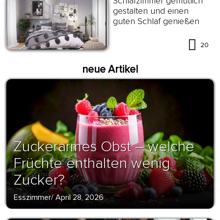
Schlafzimmer gemütlich
gestalten und einen
guten Schlaf genießen
20
neue Artikel
Zuckerarmes Obst – welche
Früchte enthalten wenig
Zucker?
Esszimmer
/
April 28, 2026