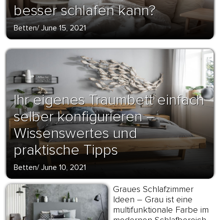
besser schlafen kann?
Betten
/
June 15, 2021
Ihr eigenes Traumbett einfach
selber konfigurieren –
Wissenswertes und
praktische Tipps
Betten
/
June 10, 2021
Graues Schlafzimmer
Ideen – Grau ist eine
multifunktionale Farbe im
modernen Schlafbereich