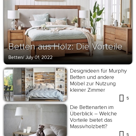
Betten aus Holz: Die Vorteile
Betten
/
July 01, 2022
Designideen für Murphy
Betten und andere
Möbel zur Nutzung
kleiner Zimmer
5
Die Bettenarten im
Überblick – Welche
Vorteile bietet das
Massivholzbett?
5