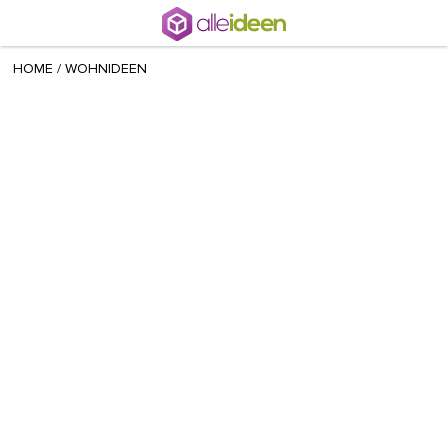
+ 9
sisi
/
January 23 2017
HOME
/
WOHNIDEEN