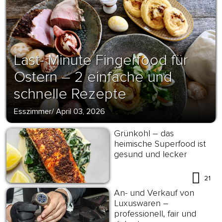
Last- Minute Fingerfood für
Ostern – 2 einfache und
schnelle Rezepte
Esszimmer
/
April 03, 2026
Grünkohl – das
heimische Superfood ist
gesund und lecker
21
An- und Verkauf von
Luxuswaren –
professionell, fair und