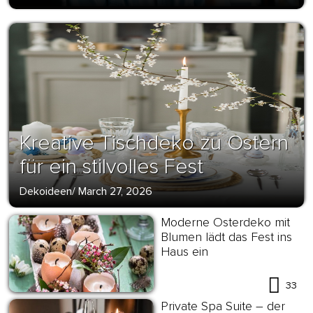
Kreative Tischdeko zu Ostern
für ein stilvolles Fest
Dekoideen
/
March 27, 2026
Moderne Osterdeko mit
Blumen lädt das Fest ins
Haus ein
33
Private Spa Suite – der