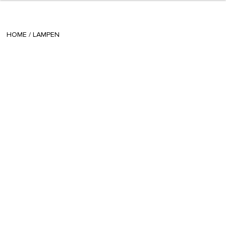
+ 5
Radina
/
February 03 2023
HOME
/
LAMPEN