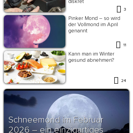
diskret
3
Pinker Mond – so wird
der Vollmond im April
genannt
11
Kann man im Winter
gesund abnehmen?
24
Schneemond im Februar
2026 – ein einzigartiges