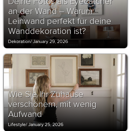
Deine Fotos als Eyecatcher
an der Wand – Warum
Leinwand perfekt für deine
Wanddekoration ist?
Dekoration
/
January 29, 2026
Wie Sie Ihr Zuhause
verschönern, mit wenig
Aufwand
Lifestyle
/
January 25, 2026