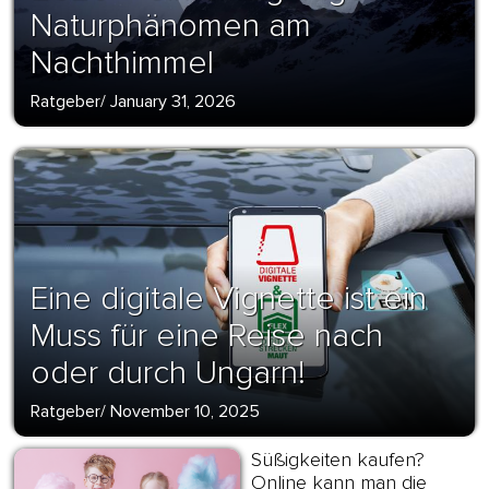
Naturphänomen am
Nachthimmel
Ratgeber
/
January 31, 2026
Eine digitale Vignette ist ein
Muss für eine Reise nach
oder durch Ungarn!
Ratgeber
/
November 10, 2025
Süßigkeiten kaufen?
Online kann man die