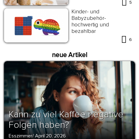
5
Kinder- und
Babyzubehör-
hochwertig und
bezahlbar
6
neue Artikel
Kann zu viel Kaffee negative
Folgen haben?
Esszimmer
/
April 20, 2026