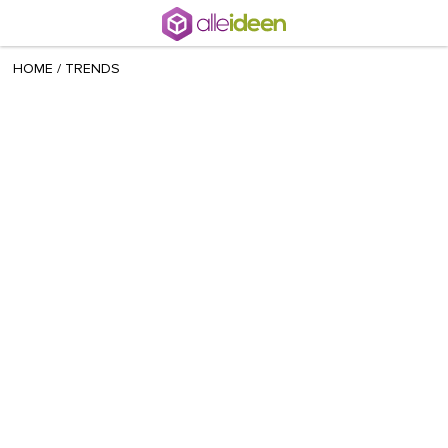
+ 46
radomira
/
July 30 2021
HOME
/
TRENDS