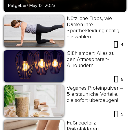
Ratgeber
/
May 12, 2023
Nützliche Tipps, wie
Damen ihre
Sportbekleidung richtig
auswählen
4
Glühlampen: Alles zu
den Atmosphären-
Allroundern
5
Veganes Proteinpulver –
5 erstaunliche Vorteile,
die sofort überzeugen!
5
Fußnagelpilz –
Risikofaktoren,