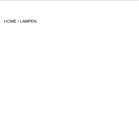
+ 6
Silvia S
/
June 03 2021
HOME
/
LAMPEN