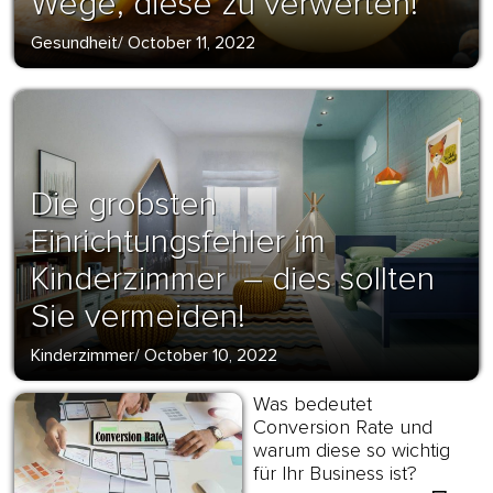
Wege, diese zu verwerten!
Gesundheit
/
October 11, 2022
Die grobsten
Einrichtungsfehler im
Kinderzimmer – dies sollten
Sie vermeiden!
Kinderzimmer
/
October 10, 2022
Was bedeutet
Conversion Rate und
warum diese so wichtig
für Ihr Business ist?