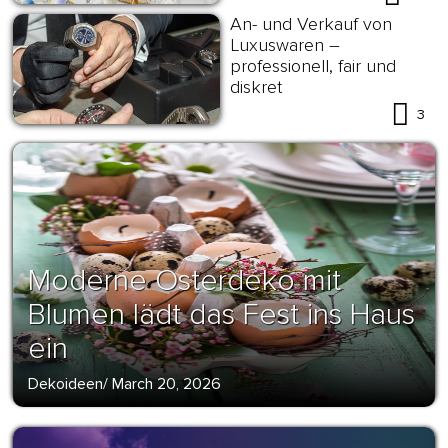
An- und Verkauf von
Luxuswaren –
professionell, fair und
diskret
3
Moderne Osterdeko mit
Blumen lädt das Fest ins Haus
ein
Dekoideen
/
March 20, 2026