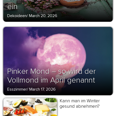
ein
Dekoideen
/
March 20, 2026
Pinker Mond – so wird der
Vollmond im April genannt
Esszimmer
/
March 17, 2026
Kann man im Winter
gesund abnehmen?