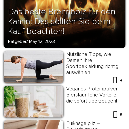
Das beste Brennholz für den
Kamin: Das sollten Sie beim
Kauf beachten!
Ratgeber
/
May 12, 2023
Nützliche Tipps, wie
Damen ihre
Sportbekleidung richtig
auswählen
4
Veganes Proteinpulver –
5 erstaunliche Vorteile,
die sofort überzeugen!
5
Fußnagelpilz –