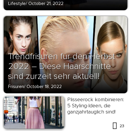
Lifestyle
/
October 21, 2022
Trendfrisuren für den Herbst
2022 – Diese Haarschnitte
sind zurzeit sehr aktuell!
Frisuren
/
October 18, 2022
Plisseerock kombinieren:
5 Styling-Ideen, die
ganzjahrtauglich sind!
23