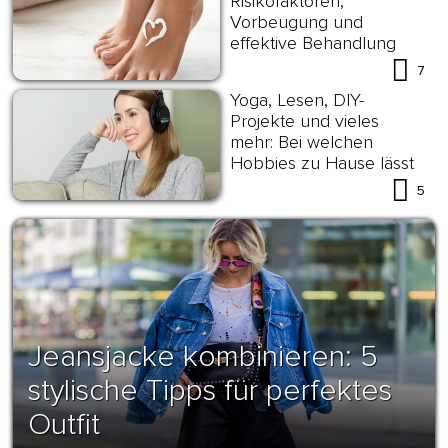
Risikofaktoren,
Vorbeugung und
effektive Behandlung
7
Yoga, Lesen, DIY-
Projekte und vieles
mehr: Bei welchen
Hobbies zu Hause lässt
es sich am besten
5
abschalten?
Jeansjacke kombinieren: 5
stylische Tipps für perfektes
Outfit