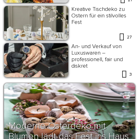
Kreative Tischdeko zu
Ostern für ein stilvolles
Fest
27
An- und Verkauf von
Luxuswaren –
professionell, fair und
diskret
3
Moderne Osterdeko mit
Blumen lädt das Fest ins Haus