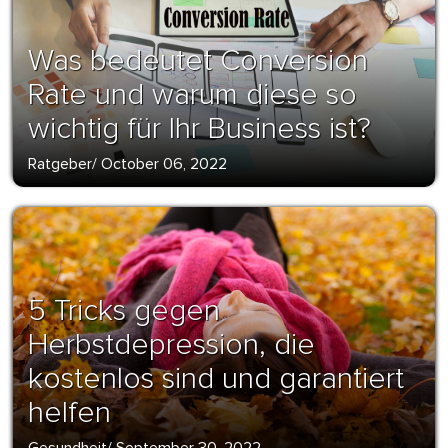
Was bedeutet Conversion
Rate und warum diese so
wichtig für Ihr Business ist?
Ratgeber
/
October 06, 2022
5 Tricks gegen
Herbstdepression, die
kostenlos sind und garantiert
helfen