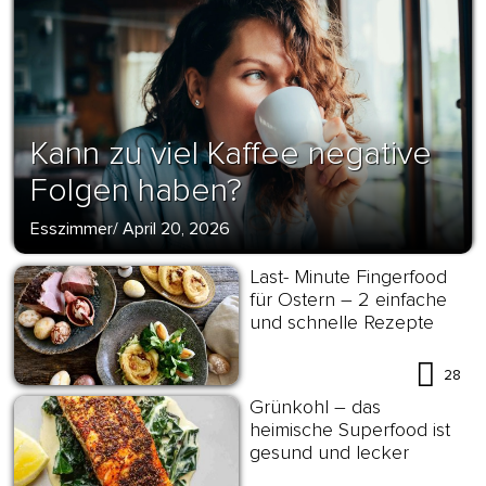
Kann zu viel Kaffee negative
Folgen haben?
Esszimmer
/
April 20, 2026
Last- Minute Fingerfood
für Ostern – 2 einfache
und schnelle Rezepte
28
Grünkohl – das
heimische Superfood ist
gesund und lecker