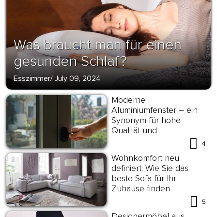
Was braucht man für einen
gesunden Schlaf?
Esszimmer
/
July 09, 2024
Moderne
Aluminiumfenster – ein
Synonym für hohe
Qualität und
Energieeffizienz
4
Wohnkomfort neu
definiert: Wie Sie das
beste Sofa für Ihr
Zuhause finden
5
Designermöbel aus