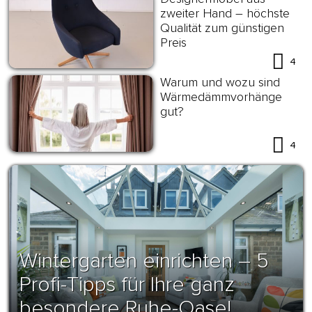
zweiter Hand – höchste
Qualität zum günstigen
Preis
4
Warum und wozu sind
Wärmedämmvorhänge
gut?
4
Wintergarten einrichten – 5
Profi-Tipps für Ihre ganz
besondere Ruhe-Oase!