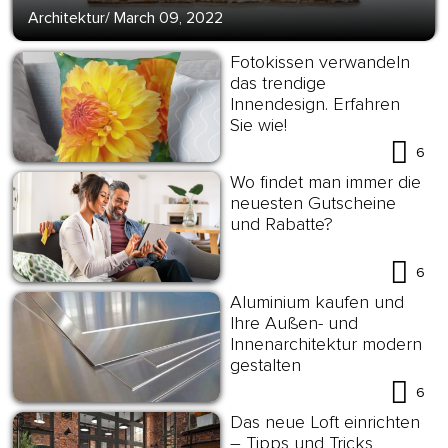
Architektur
/
March 09, 2022
Fotokissen verwandeln
das trendige
Innendesign. Erfahren
Sie wie!
6
Wo findet man immer die
neuesten Gutscheine
und Rabatte?
6
Aluminium kaufen und
Ihre Außen- und
Innenarchitektur modern
gestalten
6
Das neue Loft einrichten
– Tipps und Tricks