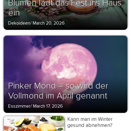
Blumen lädt das Fest ins Haus
ein
Dekoideen
/
March 20, 2026
Pinker Mond – so wird der
Vollmond im April genannt
Esszimmer
/
March 17, 2026
Kann man im Winter
gesund abnehmen?