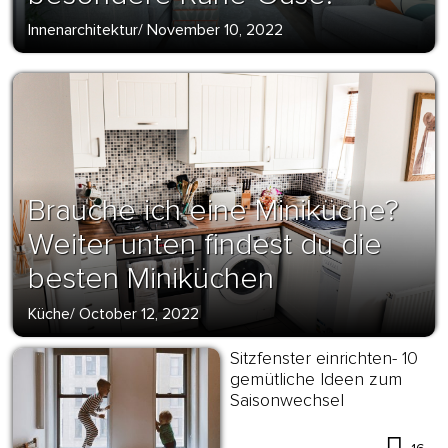
Innenarchitektur
/
November 10, 2022
Brauche ich eine Miniküche?
Weiter unten findest du die
besten Miniküchen
Küche
/
October 12, 2022
Sitzfenster einrichten- 10
gemütliche Ideen zum
Saisonwechsel