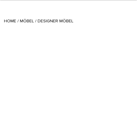
+ 15
sisi
/
July 31 2015
HOME
/
MÖBEL
/
DESIGNER MÖBEL