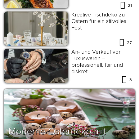
21
Kreative Tischdeko zu
Ostern für ein stilvolles
Fest
27
An- und Verkauf von
Luxuswaren –
professionell, fair und
diskret
3
Moderne Osterdeko mit