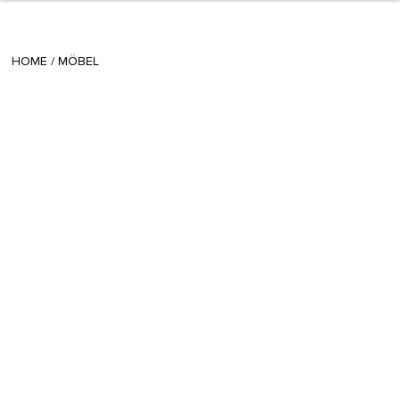
+ 5
Radina
/
March 23 2022
HOME
/
MÖBEL