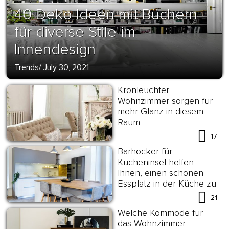
40 Deko Ideen mit Büchern
für diverse Stile im
Innendesign
Trends
/
July 30, 2021
Kronleuchter
Wohnzimmer sorgen für
mehr Glanz in diesem
Raum
17
Barhocker für
Kücheninsel helfen
Ihnen, einen schönen
Essplatz in der Küche zu
gestalten
21
Welche Kommode für
das Wohnzimmer