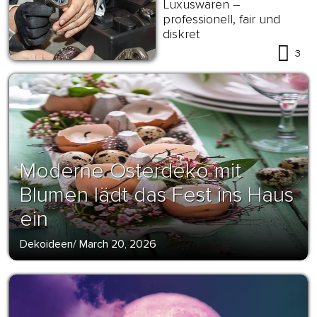
Luxuswaren –
professionell, fair und
diskret
3
Moderne Osterdeko mit
Blumen lädt das Fest ins Haus
ein
Dekoideen
/
March 20, 2026