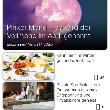
Pinker Mond – so wird der
Vollmond im April genannt
Esszimmer
/
March 17, 2026
Kann man im Winter
gesund abnehmen?
24
Private Spa Suite – der
Ort, wo man maximale
Entspannung und
Privatsphäre genießt
6