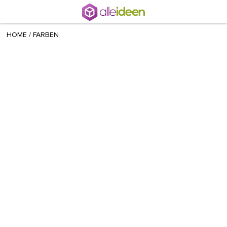
+ 22
Radina
/
June 05 2021
HOME
/
FARBEN