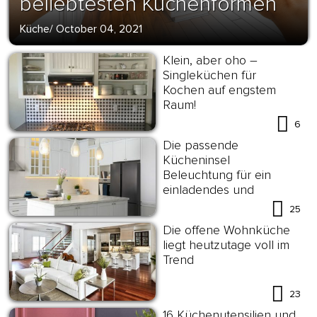
beliebtesten Küchenformen
Küche
/
October 04, 2021
Klein, aber oho –
Singleküchen für
Kochen auf engstem
Raum!
6
Die passende
Kücheninsel
Beleuchtung für ein
einladendes und
funktionales Ambiente
25
aussuchen
Die offene Wohnküche
liegt heutzutage voll im
Trend
23
16 Küchenutensilien und