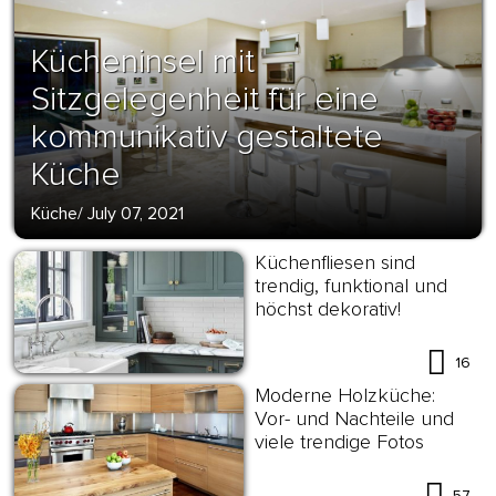
Kücheninsel mit
Sitzgelegenheit für eine
kommunikativ gestaltete
Küche
Küche
/
July 07, 2021
Küchenfliesen sind
trendig, funktional und
höchst dekorativ!
16
Moderne Holzküche:
Vor- und Nachteile und
viele trendige Fotos
57