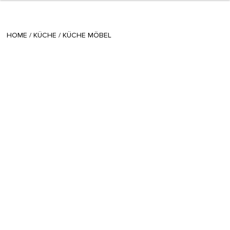
+ 5
avgustina
/
August 22 2016
HOME
/
KÜCHE
/
KÜCHE MÖBEL