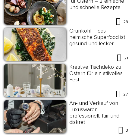
für Ostern – 2 einfache
und schnelle Rezepte
28
Grünkohl – das
heimische Superfood ist
gesund und lecker
21
Kreative Tischdeko zu
Ostern für ein stilvolles
Fest
27
An- und Verkauf von
Luxuswaren –
professionell, fair und
diskret
3