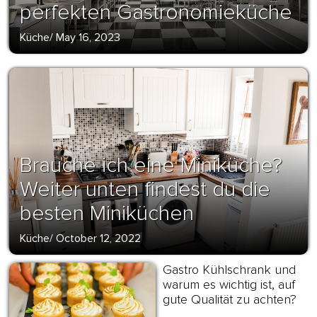
perfekten Gastronomieküche
Küche
/
May 16, 2023
Brauche ich eine Miniküche?
Weiter unten findest du die
besten Miniküchen
Küche
/
October 12, 2022
Gastro Kühlschrank und
warum es wichtig ist, auf
gute Qualität zu achten?