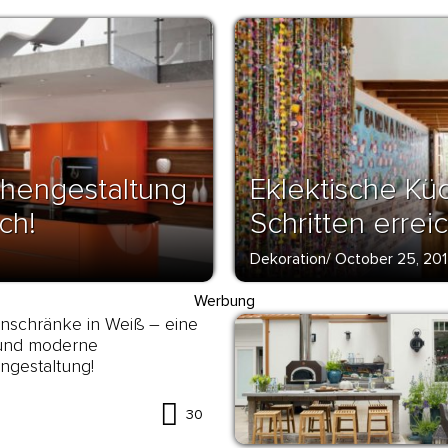
hengestaltung
Eklektische Kü
ch!
Schritten errei
Dekoration
/
October 25, 20
Werbung
nschränke in Weiß – eine
 und moderne
ngestaltung!
30