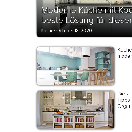
Moderne Küche mit Koch
beste Lösung für dies
Küche
/
October 18, 2020
Küche
modern
Die kl
Tipps 
Organi