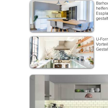
Barhoc
helfen
Esspla
gestal
U-Form
Vortei
Gestal