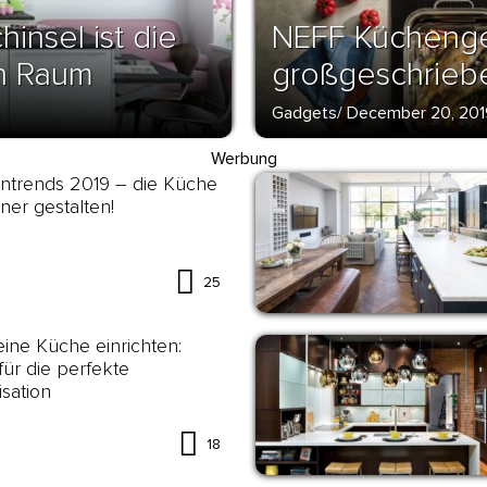
insel ist die
NEFF Küchenger
en Raum
großgeschrieb
Gadgets
/
December 20, 201
Werbung
ntrends 2019 – die Küche
er gestalten!
25
eine Küche einrichten:
für die perfekte
sation
18