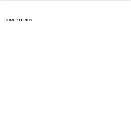
+ 15
sisi
/
March 05 2015
HOME
/
FERIEN