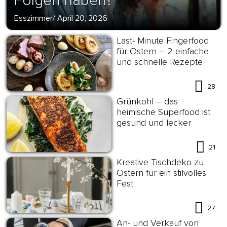
Folgen haben?
Esszimmer
/
April 20, 2026
Last- Minute Fingerfood
für Ostern – 2 einfache
und schnelle Rezepte
28
Grünkohl – das
heimische Superfood ist
gesund und lecker
21
Kreative Tischdeko zu
Ostern für ein stilvolles
Fest
27
An- und Verkauf von