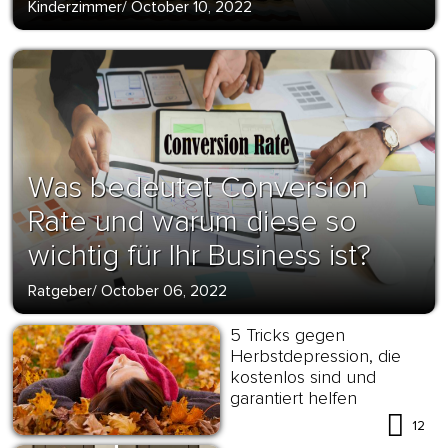
Kinderzimmer
/
October 10, 2022
Was bedeutet Conversion
Rate und warum diese so
wichtig für Ihr Business ist?
Ratgeber
/
October 06, 2022
5 Tricks gegen
Herbstdepression, die
kostenlos sind und
garantiert helfen
12