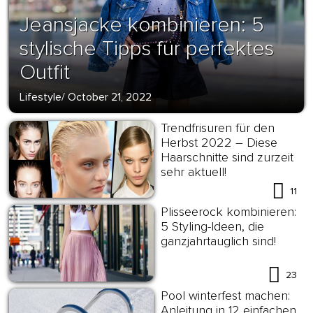
Jeansjacke kombinieren: 5
stylische Tipps für perfektes
Outfit
Lifestyle
/
October 21, 2022
Trendfrisuren für den
Herbst 2022 – Diese
Haarschnitte sind zurzeit
sehr aktuell!
11
Plisseerock kombinieren:
5 Styling-Ideen, die
ganzjahrtauglich sind!
23
Pool winterfest machen:
Anleitung in 12 einfachen