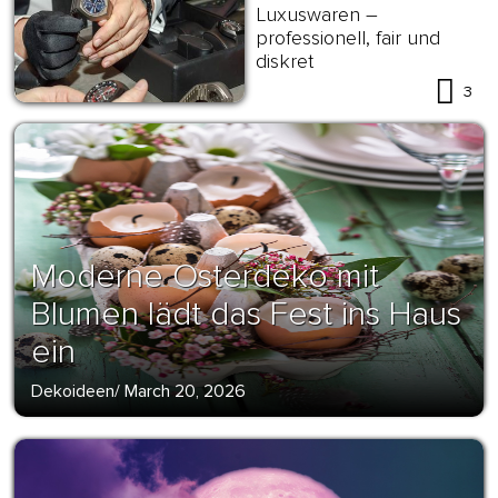
Luxuswaren –
professionell, fair und
diskret
3
Moderne Osterdeko mit
Blumen lädt das Fest ins Haus
ein
Dekoideen
/
March 20, 2026