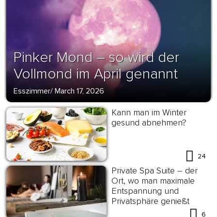
Pinker Mond – so wird der
Vollmond im April genannt
Esszimmer
/
March 17, 2026
Kann man im Winter
gesund abnehmen?
24
Private Spa Suite – der
Ort, wo man maximale
Entspannung und
Privatsphäre genießt
6