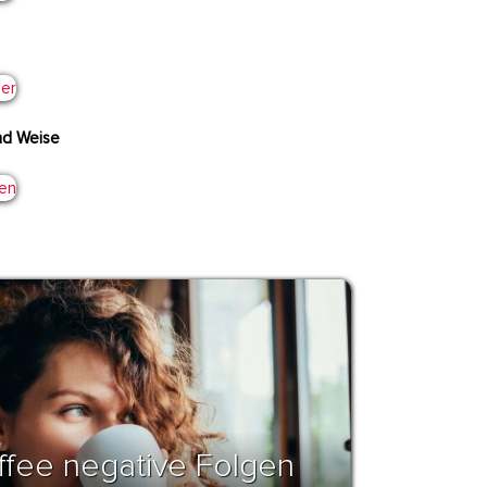
nd Weise
affee negative Folgen