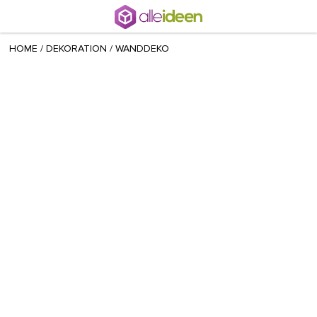
+ 19
Radina
/
March 28 2021
HOME
/
DEKORATION
/
WANDDEKO