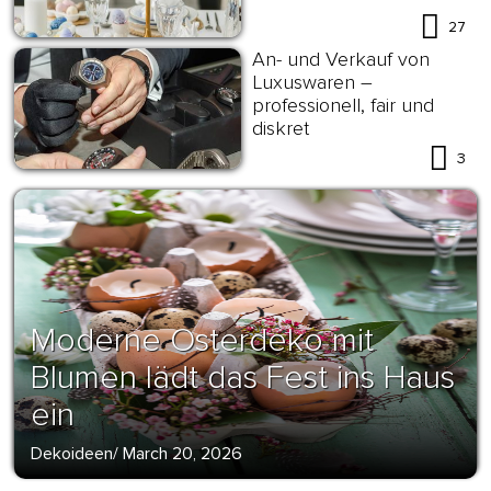
27
An- und Verkauf von
Luxuswaren –
professionell, fair und
diskret
3
Moderne Osterdeko mit
Blumen lädt das Fest ins Haus
ein
Dekoideen
/
March 20, 2026