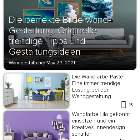
Die perfekte Bilderwand-
Gestaltung: Originelle
trendige Tipps und
Gestaltungsideen
Wandgestaltung
/
May 29, 2021
Die Wandfarbe Pastell –
Eine immer trendige
Lösung bei der
Wandgestaltung
15
Wandfarbe Lila gekonnt
einsetzen und ein
kreatives Innendesign
schaffen