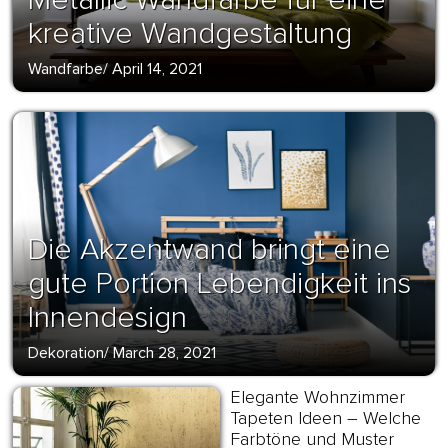
kreative Wandgestaltung
Wandfarbe
/
April 14, 2021
Die Akzentwand bringt eine
gute Portion Lebendigkeit ins
Innendesign
Dekoration
/
March 28, 2021
Elegante Wohnzimmer
Tapeten Ideen – Welche
Farbtöne und Muster