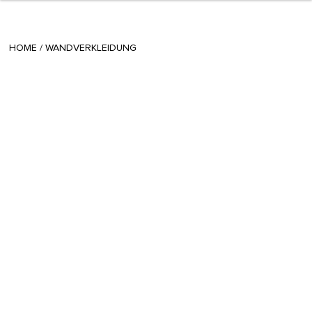
+ 6
Silvia S
/
December 01 2022
HOME
/
WANDVERKLEIDUNG