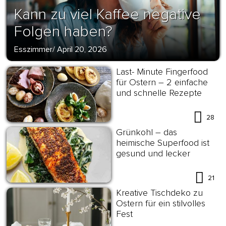
Kann zu viel Kaffee negative
Folgen haben?
Esszimmer
/
April 20, 2026
Last- Minute Fingerfood
für Ostern – 2 einfache
und schnelle Rezepte
28
Grünkohl – das
heimische Superfood ist
gesund und lecker
21
Kreative Tischdeko zu
Ostern für ein stilvolles
Fest