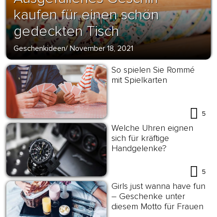
kaufen für einen schön
gedeckten Tisch
Geschenkideen
/
November 18, 2021
So spielen Sie Rommé
mit Spielkarten
5
Welche Uhren eignen
sich für kräftige
Handgelenke?
5
Girls just wanna have fun
– Geschenke unter
diesem Motto für Frauen