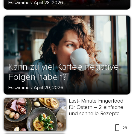
Esszimmer
/
April 28, 2026
Kann zu viel Kaffee negative
Folgen haben?
Esszimmer
/
April 20, 2026
Last- Minute Fingerfood
für Ostern – 2 einfache
und schnelle Rezepte
28