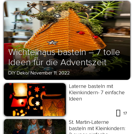
Wichtelhaus basteln – 7 tolle
Ideen für die Adventszeit
DIY Deko
/
November 11, 2022
Laterne basteln mit
Kleinkindern- 7 einfache
Ideen
17
St. Martin-Laterne
basteln mit Kleinkindern: