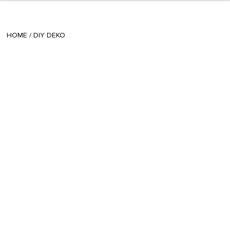
+ 5
avgustina
/
November 11 2021
HOME
/
DIY DEKO