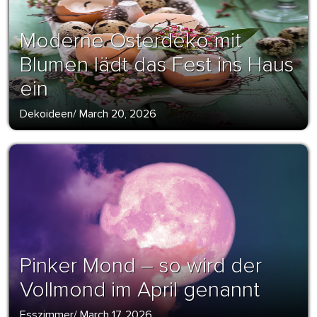
Moderne Osterdeko mit
Blumen lädt das Fest ins Haus
ein
Dekoideen
/
March 20, 2026
Pinker Mond – so wird der
Vollmond im April genannt
Esszimmer
/
March 17, 2026