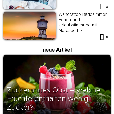
6
Wandtattoo Badezimmer-
Ferien-und
Urlaubstimmung mit
Nordsee Flair
8
neue Artikel
Zuckerarmes Obst – welche
Früchte enthalten wenig
Zucker?