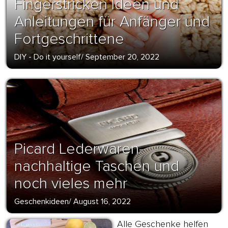
Fingerstricken Ideen und
Anleitungen für Anfänger und
Fortgeschrittene
DIY - Do it yourself
/
September 20, 2022
Picard Lederwaren-
nachhaltige Taschen und
noch vieles mehr
Geschenkideen
/
August 16, 2022
Alle Geschenke helfen