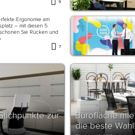
9
erfekte Ergonomie am
splatz – mit diesen 5
 schonen Sie Rücken und
n
7
Stichpunkte zur
Bürofläche miet
g
die beste Wahl