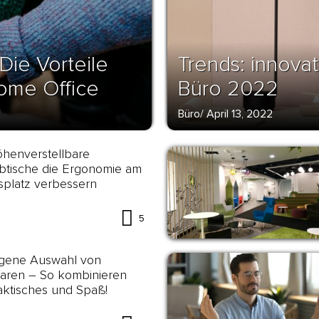
Die Vorteile
Trends: innovat
ome Office
Büro 2022
Büro
/
April 13, 2022
henverstellbare
btische die Ergonomie am
splatz verbessern
5
gene Auswahl von
aren – So kombinieren
aktisches und Spaß!