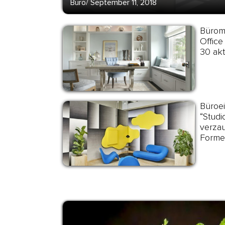
Büro
/
September 11, 2018
Bürom
Office
30 akt
Büroei
“Studi
verzau
Forme