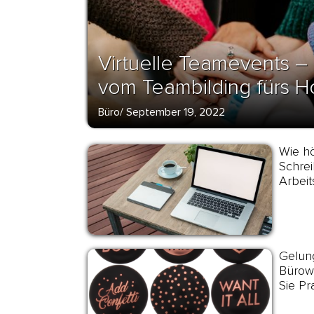
Virtuelle Teamevents – 
vom Teambilding fürs H
Büro
/
September 19, 2022
Wie hö
Schrei
Arbeit
Gelun
Bürow
Sie Pr