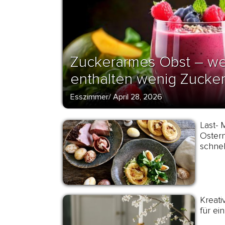
Zuckerarmes Obst – we
enthalten wenig Zucke
Esszimmer
/
April 28, 2026
Last- 
Ostern
schne
Kreati
für ein