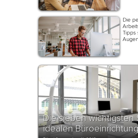
Die p
Arbeit
Tipps
Auge
Die sieben wichtigsten 
idealen Büroeinrichtun