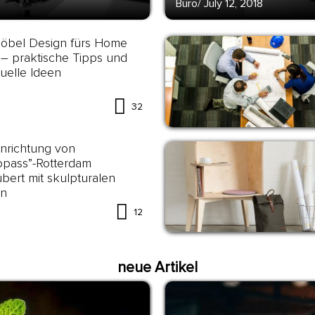
Büro
/
July 12, 2018
öbel Design fürs Home
 – praktische Tipps und
uelle Ideen
32
nrichtung von
opass”-Rotterdam
bert mit skulpturalen
n
12
neue Artikel