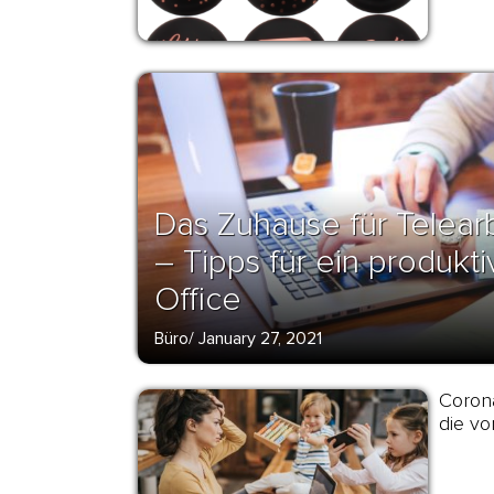
Das Zuhause für Telearb
– Tipps für ein produk
Office
Büro
/
January 27, 2021
Corona
die vo