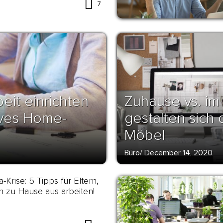
7
eit einrichten
Zuhause vs. im
tives Home-
gestalten sich
Möbel
Büro
/
December 14, 2020
-Krise: 5 Tipps für Eltern,
n zu Hause aus arbeiten!