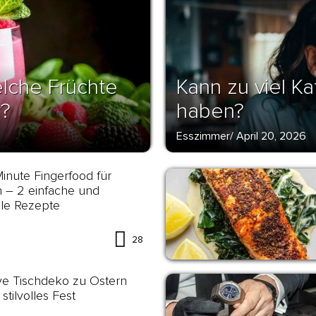
lche Früchte
Kann zu viel K
r?
haben?
Esszimmer
/
April 20, 2026
Minute Fingerfood für
 – 2 einfache und
lle Rezepte
28
ve Tischdeko zu Ostern
 stilvolles Fest