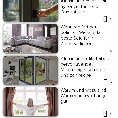
Aluminiumfenster – ein
Synonym für hohe
Qualität und
Energieeffizienz
4
Wohnkomfort neu
definiert: Wie Sie das
beste Sofa für Ihr
Zuhause finden
5
Aluminiumprofile haben
hervorragende
Materialeigenschaften
und zahlreiche
Anwendungsmöglichkeiten
5
Warum und wozu sind
Wärmedämmvorhänge
gut?
4