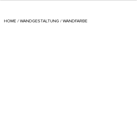
+ 12
Gioia
/
February 06 2014
HOME
/
WANDGESTALTUNG
/
WANDFARBE