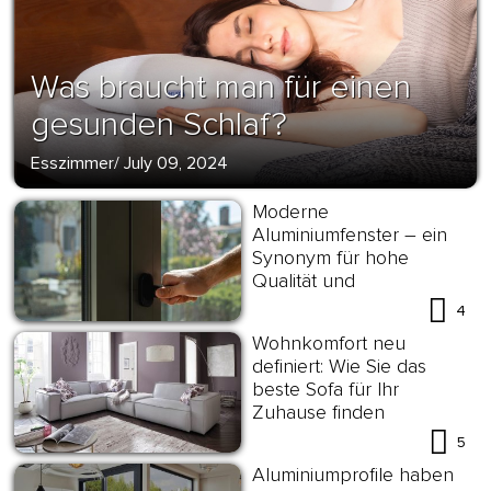
Was braucht man für einen
gesunden Schlaf?
Esszimmer
/
July 09, 2024
Moderne
Aluminiumfenster – ein
Synonym für hohe
Qualität und
Energieeffizienz
4
Wohnkomfort neu
definiert: Wie Sie das
beste Sofa für Ihr
Zuhause finden
5
Aluminiumprofile haben