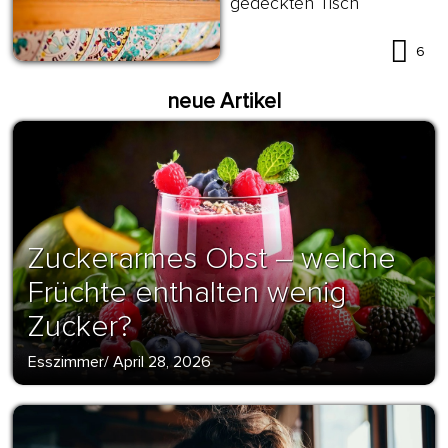
gedeckten Tisch
6
neue Artikel
Zuckerarmes Obst – welche
Früchte enthalten wenig
Zucker?
Esszimmer
/
April 28, 2026