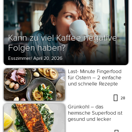
Kann zu viel Kaffee negative
Folgen haben?
Esszimmer
/
April 20, 2026
Last- Minute Fingerfood
für Ostern – 2 einfache
und schnelle Rezepte
28
Grünkohl – das
heimische Superfood ist
gesund und lecker