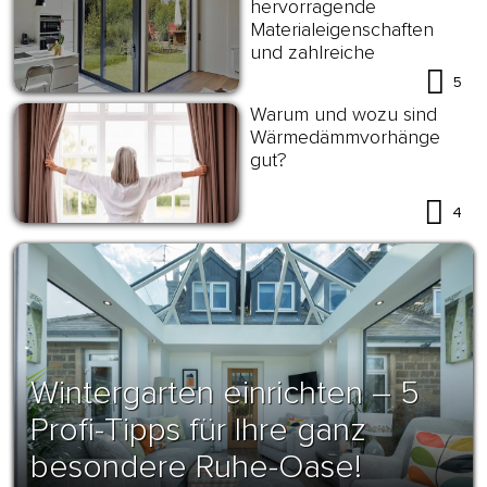
hervorragende
Materialeigenschaften
und zahlreiche
Anwendungsmöglichkeiten
5
Warum und wozu sind
Wärmedämmvorhänge
gut?
4
Wintergarten einrichten – 5
Profi-Tipps für Ihre ganz
besondere Ruhe-Oase!