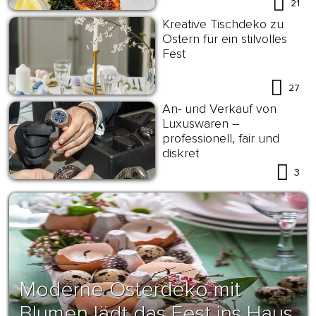
21
Kreative Tischdeko zu
Ostern für ein stilvolles
Fest
27
An- und Verkauf von
Luxuswaren –
professionell, fair und
diskret
3
Moderne Osterdeko mit
Blumen lädt das Fest ins Haus