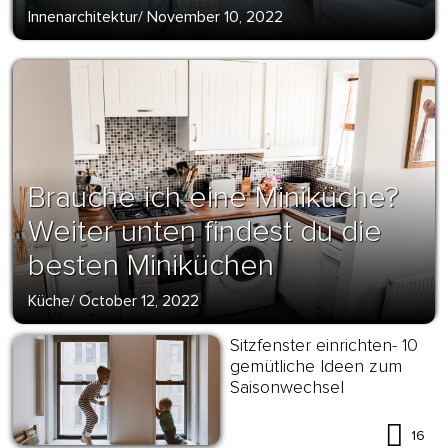
Innenarchitektur
/
November 10, 2022
Brauche ich eine Miniküche?
Weiter unten findest du die
besten Miniküchen
Küche
/
October 12, 2022
Sitzfenster einrichten- 10
gemütliche Ideen zum
Saisonwechsel
16