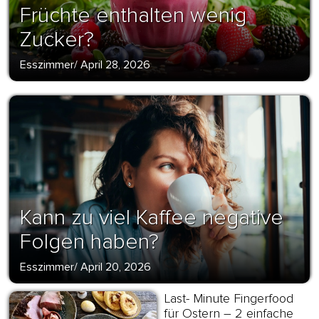
Früchte enthalten wenig
Zucker?
Esszimmer
/
April 28, 2026
Kann zu viel Kaffee negative
Folgen haben?
Esszimmer
/
April 20, 2026
Last- Minute Fingerfood
für Ostern – 2 einfache