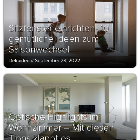
Sitzfenster einrichten- 10
gemütliche Ideen zum
Saisonwechsel
Dekoideen
/
September 23, 2022
Optische Highlights im
Wohnzimmer – Mit diesen
Tipps klappt es