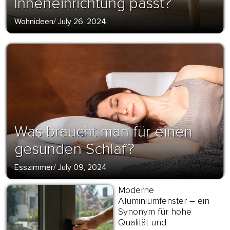
Inneneinrichtung passt?
Wohnideen
/
July 26, 2024
Was braucht man für einen
gesunden Schlaf?
Esszimmer
/
July 09, 2024
Moderne
Aluminiumfenster – ein
Synonym für hohe
Qualität und