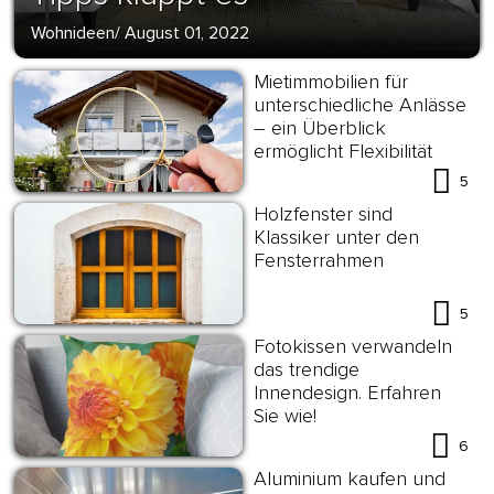
Wohnideen
/
August 01, 2022
Mietimmobilien für
unterschiedliche Anlässe
– ein Überblick
ermöglicht Flexibilität
5
Holzfenster sind
Klassiker unter den
Fensterrahmen
5
Fotokissen verwandeln
das trendige
Innendesign. Erfahren
Sie wie!
6
Aluminium kaufen und