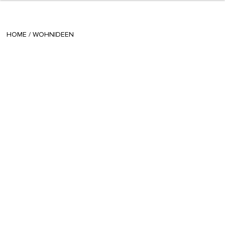
+ 6
teodora
/
December 09 2013
HOME
/
WOHNIDEEN