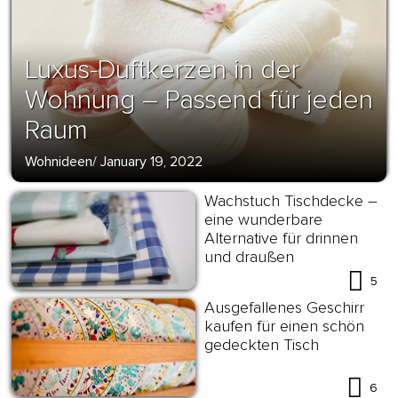
Luxus-Duftkerzen in der
Wohnung – Passend für jeden
Raum
Wohnideen
/
January 19, 2022
Wachstuch Tischdecke –
eine wunderbare
Alternative für drinnen
und draußen
5
Ausgefallenes Geschirr
kaufen für einen schön
gedeckten Tisch
6