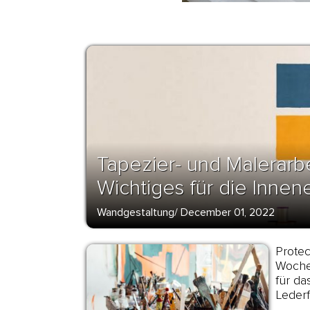
Tapezier- und Malerarb
Wichtiges für die Innen
Wandgestaltung
/
December 01, 2022
Protec
Woche
für da
Leder