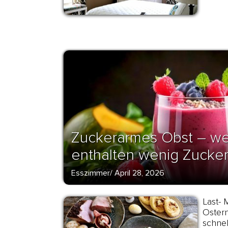
Zuckerarmes Obst – we
enthalten wenig Zucke
Esszimmer
/
April 28, 2026
Last- 
Ostern
schne