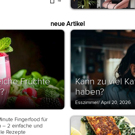
18
neue Artikel
lche Früchte
Kann zu viel K
r?
haben?
Esszimmer
/
April 20, 2026
Minute Fingerfood für
 – 2 einfache und
lle Rezepte