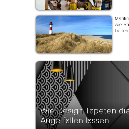
Mariti
wie St
beitra
Wie Design Tapeten di
Auge fallen lassen