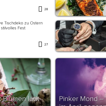
28
ve Tischdeko zu Ostern
 stilvolles Fest
27
 Blumen lädt
Pinker Mond – 