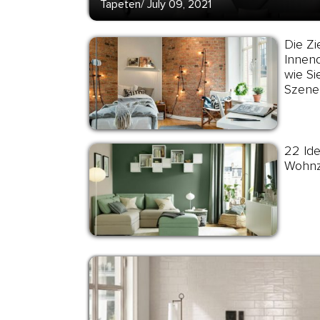
Tapeten
/
July 09, 2021
Die Z
Innend
wie Si
Szene
22 Ide
Wohnz