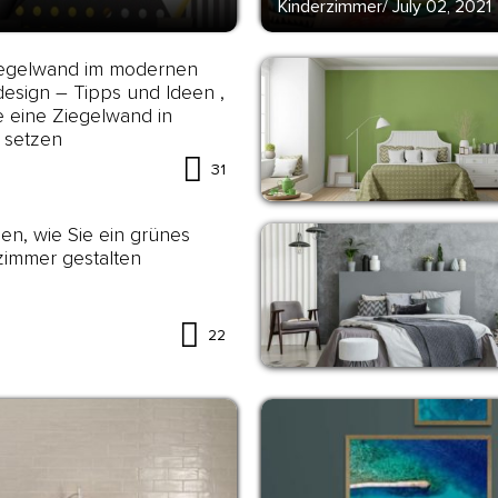
Kinderzimmer
/
July 02, 2021
iegelwand im modernen
esign – Tipps und Ideen ,
e eine Ziegelwand in
 setzen
31
en, wie Sie ein grünes
immer gestalten
22