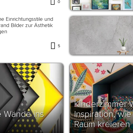
0
me Einrichtungsstile und
rand Bilder zur Ästhetik
gen
5
Kinderzimmer 
e Wände ins
Inspiration, w
Raum kreieren