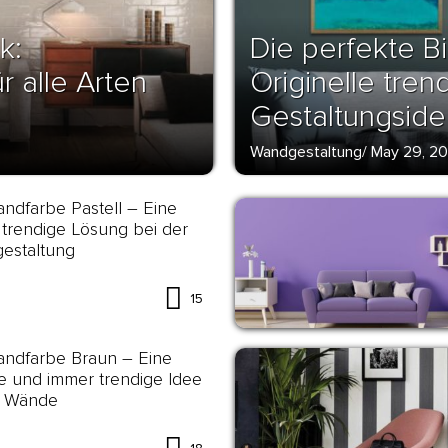
k:
Die perfekte B
r alle Arten
Originelle tren
Gestaltungsid
Wandgestaltung
/
May 29, 20
ndfarbe Pastell – Eine
trendige Lösung bei der
estaltung
15
andfarbe Braun – Eine
lle und immer trendige Idee
e Wände