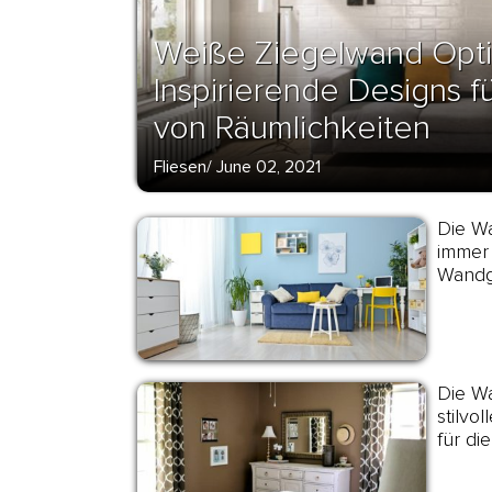
Weiße Ziegelwand Opti
Inspirierende Designs fü
von Räumlichkeiten
Fliesen
/
June 02, 2021
Die Wa
immer 
Wandg
Die W
stilvo
für di