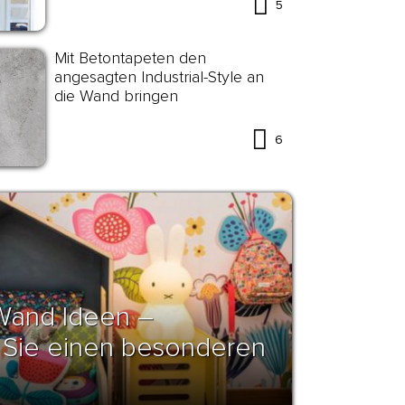
5
Mit Betontapeten den
angesagten Industrial-Style an
die Wand bringen
6
Wand Ideen –
ie Sie einen besonderen