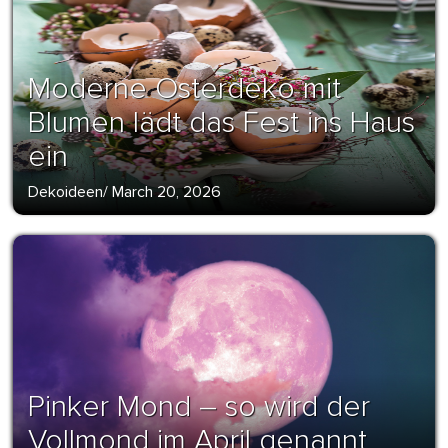
Moderne Osterdeko mit
Blumen lädt das Fest ins Haus
ein
Dekoideen
/
March 20, 2026
Pinker Mond – so wird der
Vollmond im April genannt