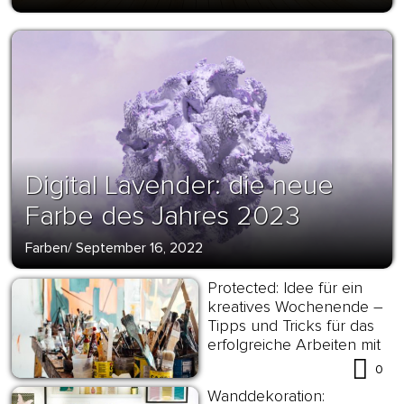
Digital Lavender: die neue
Farbe des Jahres 2023
Farben
/
September 16, 2022
Protected: Idee für ein
kreatives Wochenende –
Tipps und Tricks für das
erfolgreiche Arbeiten mit
Lederfarbe
0
Wanddekoration: