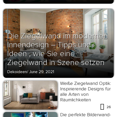
Die Ziegelwand im modernen
Innendesign – Tipps und
Ideen , wie Sie eine
Ziegelwand in Szene setzen
Dekoideen
/
June 29, 2021
Weiße Ziegelwand Optik:
Inspirierende Designs für
alle Arten von
Räumlichkeiten
26
Die perfekte Bilderwand-