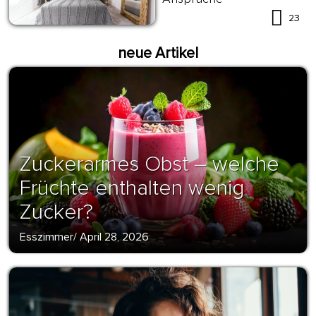
23
neue Artikel
Zuckerarmes Obst – welche
Früchte enthalten wenig
Zucker?
Esszimmer
/
April 28, 2026