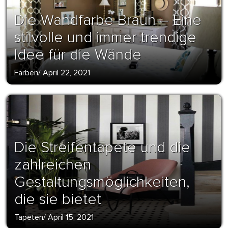
Die Wandfarbe Braun – Eine
stilvolle und immer trendige
Idee für die Wände
Farben
/
April 22, 2021
Die Streifentapete und die
zahlreichen
Gestaltungsmöglichkeiten,
die sie bietet
Tapeten
/
April 15, 2021