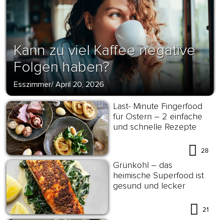
Kann zu viel Kaffee negative
Folgen haben?
Esszimmer
/
April 20, 2026
Last- Minute Fingerfood
für Ostern – 2 einfache
und schnelle Rezepte
28
Grünkohl – das
heimische Superfood ist
gesund und lecker
21