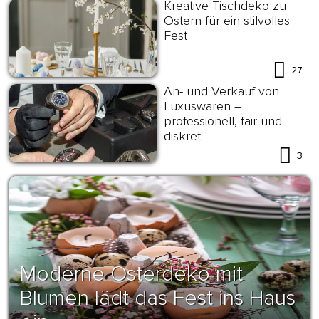
Kreative Tischdeko zu
Ostern für ein stilvolles
Fest
27
An- und Verkauf von
Luxuswaren –
professionell, fair und
diskret
3
Moderne Osterdeko mit
Blumen lädt das Fest ins Haus