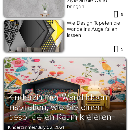
Style an die Wand
bringen
6
Wie Design Tapeten die
Wände ins Auge fallen
lassen
5
Kinderzimmer Wand Ideen –
Inspiration, wie Sie einen
besonderen Raum kreieren
Kinderzimmer
/
July 02, 2021