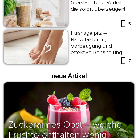
5 erstaunliche Vorteile,
die sofort überzeugen!
5
Fußnagelpilz –
Risikofaktoren,
Vorbeugung und
effektive Behandlung
7
neue Artikel
Zuckerarmes Obst – welche
Früchte enthalten wenig