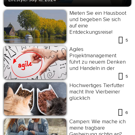
Mieten Sie ein Hausboot
und begeben Sie sich
auf eine
Entdeckungsreise!
5
Agiles
Projektmanagement
führt zu neuem Denken
und Handeln in der
Arbeitswelt
5
Hochwertiges Tierfutter
macht Ihre Vierbeiner
glücklich
6
Campen: Wie mache ich
meine tragbare
Gasheizung richtig an?