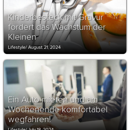
Kinderbesteck mit Gravur
fördert das Wachstum der
Kleinen
Lifestyle
/
August 21, 2024
Ein Auto mieten und am
Wochenende komfortabel
wegfahren!
Lifestyle
/
July 18, 2024