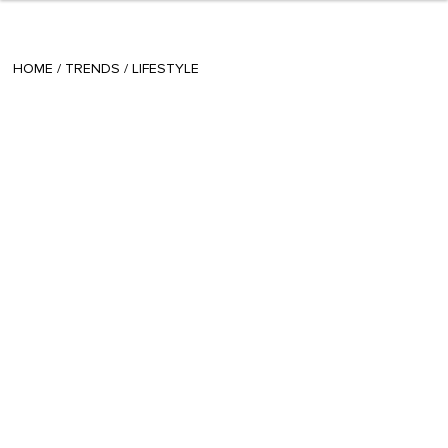
+ 6
Gioia
/
August 12 2015
HOME
/
TRENDS
/
LIFESTYLE