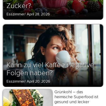
Zucker?
Esszimmer
/
April 28, 2026
Kann zu viel Kaffee negative
Folgen haben?
Esszimmer
/
April 20, 2026
Grünkohl – das
heimische Superfood ist
gesund und lecker