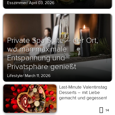
Esszimmer
/
April 03, 2026
Private Spa Suite – der Ort,
wo man maximale
Entspannung und
Privatsphäre genießt
Lifestyle
/
March 11, 2026
Last-Minute Valentinstag
Desserts – mit Liebe
gemacht und gegessen!
14