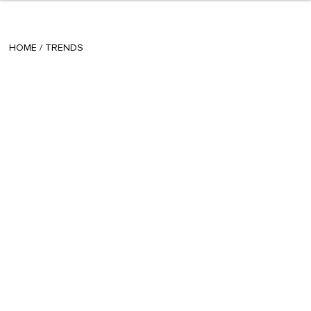
+ 10
radomira
/
December 05 2017
HOME
/
TRENDS