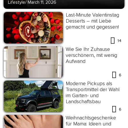
Lifestyle
/
March 11, 2026
Last-Minute Valentinstag
Desserts – mit Liebe
gemacht und gegessen!
14
Wie Sie Ihr Zuhause
verschönern, mit wenig
Aufwand
6
Moderne Pickups als
Transportmittel der Wahl
im Garten- und
Landschaftsbau
6
Weihnachtsgeschenke
für Mama: Ideen und