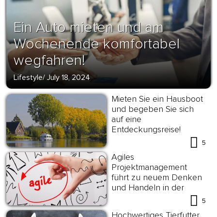
Ein Auto mieten und am
Wochenende komfortabel
wegfahren!
Lifestyle
/
July 18, 2024
Mieten Sie ein Hausboot
und begeben Sie sich
auf eine
Entdeckungsreise!
5
Agiles
Projektmanagement
führt zu neuem Denken
und Handeln in der
Arbeitswelt
5
Hochwertiges Tierfutter