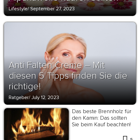
Lifestyle
/
September 27, 2023
Anti Falten Creme – Mit
diesen 5 Tipps finden Sie die
richtige!
Ratgeber
/
July 12, 2023
Das beste Brennholz für
den Kamin: Das sollten
Sie beim Kauf beachten!
5