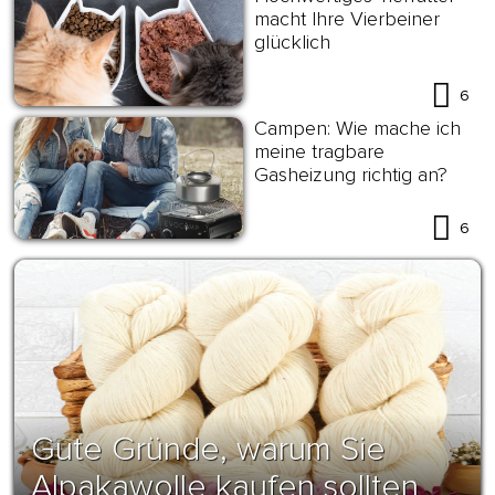
macht Ihre Vierbeiner
glücklich
6
Campen: Wie mache ich
meine tragbare
Gasheizung richtig an?
6
Gute Gründe, warum Sie
Alpakawolle kaufen sollten