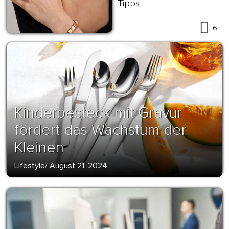
Tipps
6
Kinderbesteck mit Gravur
fördert das Wachstum der
Kleinen
Lifestyle
/
August 21, 2024