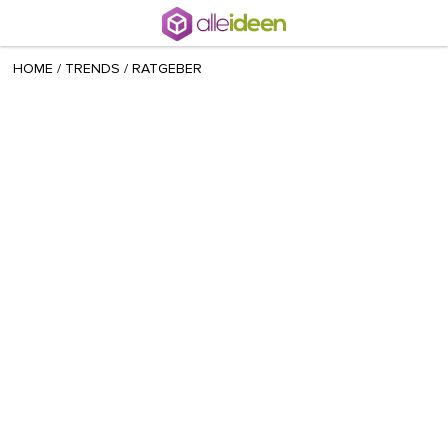
+ 6
Sara
/
May 12 2021
HOME
/
TRENDS
/
RATGEBER