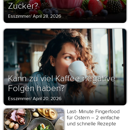
Zucker?
Esszimmer
/
April 28, 2026
Kann zu viel Kaffee negative
Folgen haben?
Esszimmer
/
April 20, 2026
Last- Minute Fingerfood
für Ostern – 2 einfache
und schnelle Rezepte