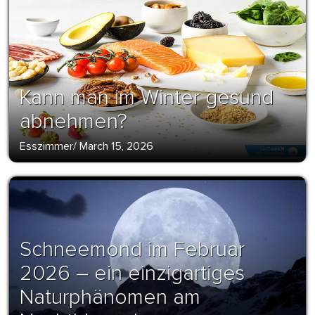
Kann man im Winter gesund
abnehmen?
Esszimmer
/
March 15, 2026
Schneemond im Februar
2026 – ein einzigartiges
Naturphänomen am