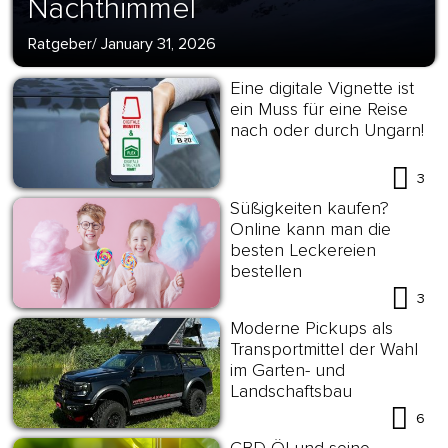
Nachthimmel
Ratgeber
/
January 31, 2026
Eine digitale Vignette ist
ein Muss für eine Reise
nach oder durch Ungarn!
3
Süßigkeiten kaufen?
Online kann man die
besten Leckereien
bestellen
3
Moderne Pickups als
Transportmittel der Wahl
im Garten- und
Landschaftsbau
6
CBD Öl und seine