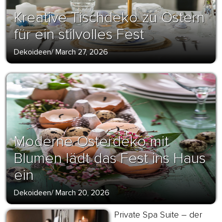
Kreative Tischdeko zu Ostern
für ein stilvolles Fest
Dekoideen
/
March 27, 2026
Moderne Osterdeko mit
Blumen lädt das Fest ins Haus
ein
Dekoideen
/
March 20, 2026
Private Spa Suite – der