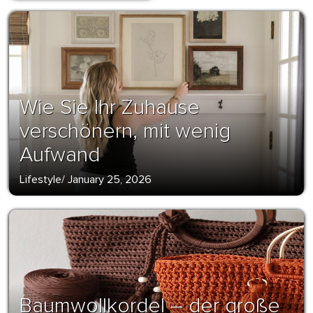
Wie Sie Ihr Zuhause
verschönern, mit wenig
Aufwand
Lifestyle
/
January 25, 2026
Baumwollkordel – der große