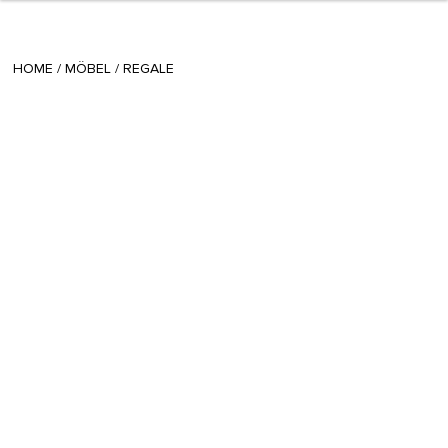
+ 25
sisi
/
December 18 2014
HOME
/
MÖBEL
/
REGALE