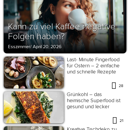
Kann zu viel Kaffee negative
Folgen haben?
Esszimmer
/
April 20, 2026
Last- Minute Fingerfood
für Ostern – 2 einfache
und schnelle Rezepte
28
Grünkohl – das
heimische Superfood ist
gesund und lecker
21
Kreative Tischdeko zu