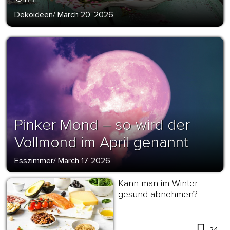
Dekoideen
/
March 20, 2026
Pinker Mond – so wird der
Vollmond im April genannt
Esszimmer
/
March 17, 2026
Kann man im Winter
gesund abnehmen?
24