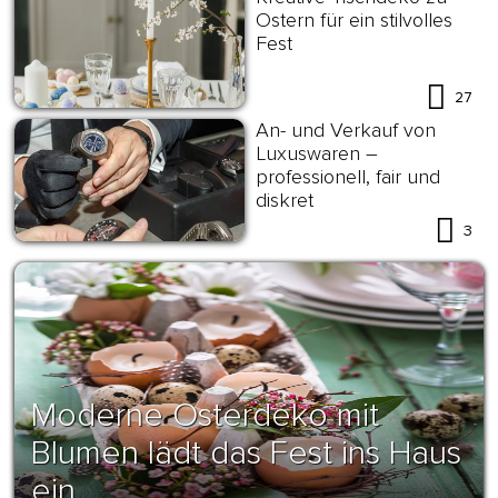
Ostern für ein stilvolles
Fest
27
An- und Verkauf von
Luxuswaren –
professionell, fair und
diskret
3
Moderne Osterdeko mit
Blumen lädt das Fest ins Haus
ein