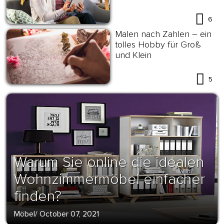
6
Malen nach Zahlen – ein
tolles Hobby für Groß
und Klein
5
Warum Sie online die idealen
Wohnzimmermöbel einfacher
finden?
Möbel
/
October 07, 2021