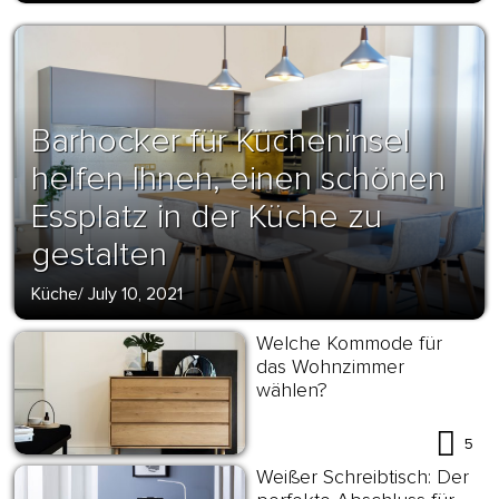
Barhocker für Kücheninsel
helfen Ihnen, einen schönen
Essplatz in der Küche zu
gestalten
Küche
/
July 10, 2021
Welche Kommode für
das Wohnzimmer
wählen?
5
Weißer Schreibtisch: Der