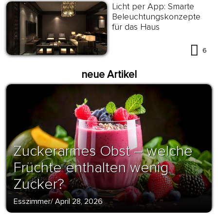
Licht per App: Smarte
Beleuchtungskonzepte
für das Haus
6
neue Artikel
Zuckerarmes Obst – welche
Früchte enthalten wenig
Zucker?
Esszimmer
/
April 28, 2026