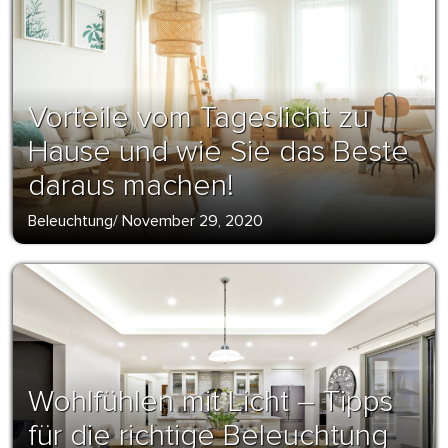
Vorteile vom Tageslicht zu
Hause und wie Sie das Beste
daraus machen!
Beleuchtung
/
November 29, 2020
Wohlfühlen mit Licht – Tipps
für die richtige Beleuchtung