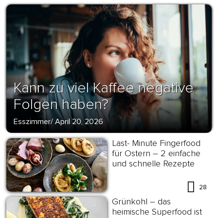
Kann zu viel Kaffee negative
Folgen haben?
Esszimmer
/
April 20, 2026
Last- Minute Fingerfood
für Ostern – 2 einfache
und schnelle Rezepte
28
Grünkohl – das
heimische Superfood ist