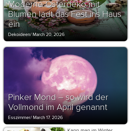
Moderne Osterdeko mit
Blumen lädt das Fest ins Haus
ein
Dekoideen
/
March 20, 2026
Pinker Mond – so wird der
Vollmond im April genannt
Esszimmer
/
March 17, 2026
Kann man im Winter