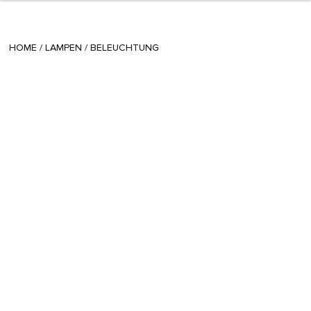
+ 4
Gioia
/
July 01 2014
HOME
/
LAMPEN
/
BELEUCHTUNG