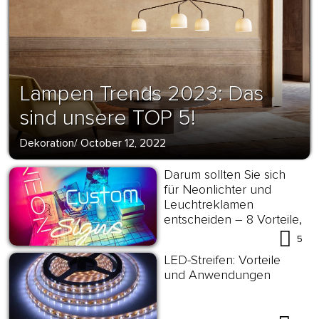
Lampen Trends 2023: Das
sind unsere TOP 5!
Dekoration
/
October 12, 2022
Darum sollten Sie sich
für Neonlichter und
Leuchtreklamen
entscheiden – 8 Vorteile,
die überzeugen!
5
LED-Streifen: Vorteile
und Anwendungen