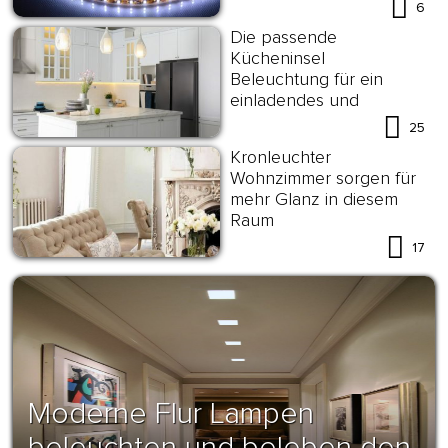
6
Die passende
Kücheninsel
Beleuchtung für ein
einladendes und
funktionales Ambiente
25
aussuchen
Kronleuchter
Wohnzimmer sorgen für
mehr Glanz in diesem
Raum
17
Moderne Flur Lampen
beleuchten und beleben den