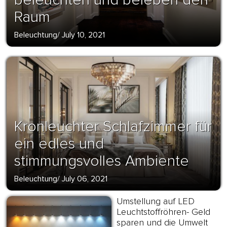
Raum
Beleuchtung
/
July 10, 2021
Kronleuchter Schlafzimmer für
ein edles und
stimmungsvolles Ambiente
Beleuchtung
/
July 06, 2021
Umstellung auf LED
Leuchtstoffröhren- Geld
sparen und die Umwelt