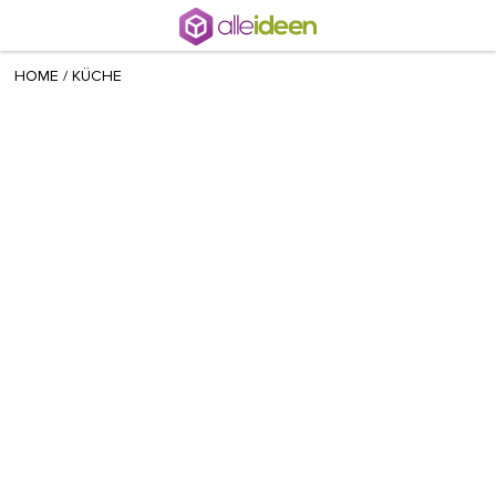
+ 5
teodora
/
August 06 2013
HOME
/
KÜCHE