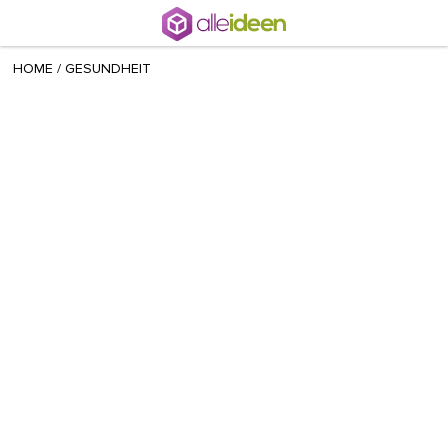
+ 30
sisi
/
March 27 2020
HOME
/
GESUNDHEIT