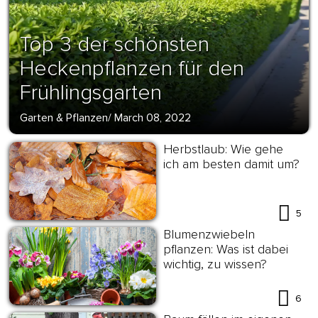
Top 3 der schönsten
Heckenpflanzen für den
Frühlingsgarten
Garten & Pflanzen
/
March 08, 2022
Herbstlaub: Wie gehe
ich am besten damit um?
5
Blumenzwiebeln
pflanzen: Was ist dabei
wichtig, zu wissen?
6