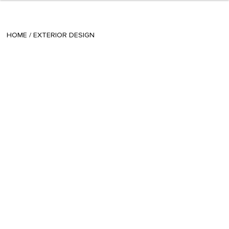
+ 6
Radina
/
June 10 2021
HOME
/
EXTERIOR DESIGN