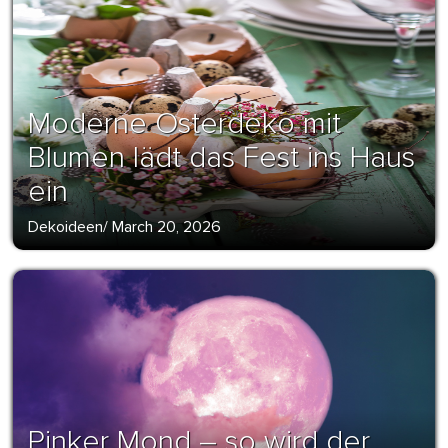
Moderne Osterdeko mit
Blumen lädt das Fest ins Haus
ein
Dekoideen
/
March 20, 2026
Pinker Mond – so wird der