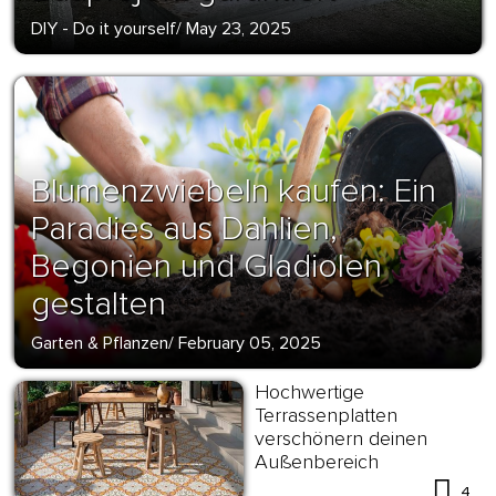
DIY - Do it yourself
/
May 23, 2025
Blumenzwiebeln kaufen: Ein
Paradies aus Dahlien,
Begonien und Gladiolen
gestalten
Garten & Pflanzen
/
February 05, 2025
Hochwertige
Terrassenplatten
verschönern deinen
Außenbereich
4