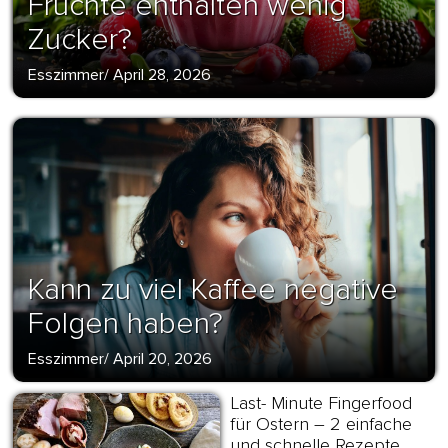
Früchte enthalten wenig
Zucker?
Esszimmer
/
April 28, 2026
Kann zu viel Kaffee negative
Folgen haben?
Esszimmer
/
April 20, 2026
Last- Minute Fingerfood
für Ostern – 2 einfache
und schnelle Rezepte