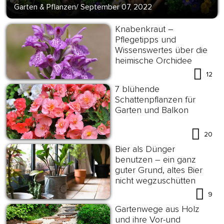
Garten & Pflanzen
/
September 07, 2022
Knabenkraut –
Pflegetipps und
Wissenswertes über die
heimische Orchidee
12
7 blühende
Schattenpflanzen für
Garten und Balkon
20
Bier als Dünger
benutzen – ein ganz
guter Grund, altes Bier
nicht wegzuschütten
9
Gartenwege aus Holz
und ihre Vor-und