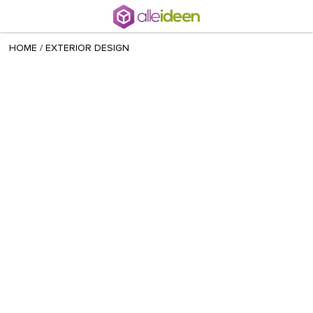
+ 18
Radina
/
June 13 2021
HOME
/
EXTERIOR DESIGN