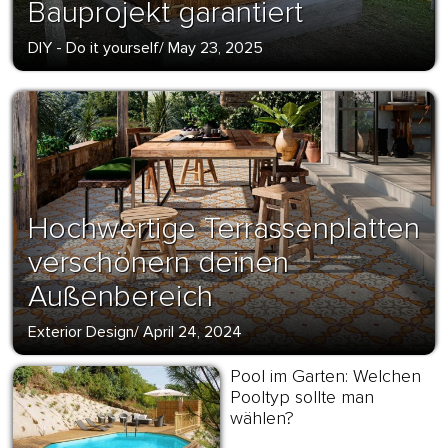
Bauprojekt garantiert
DIY - Do it yourself
/
May 23, 2025
Hochwertige Terrassenplatten
verschönern deinen
Außenbereich
Exterior Design
/
April 24, 2024
Pool im Garten: Welchen
Pooltyp sollte man
wählen?