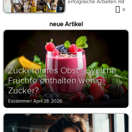
erfolgreiche Arbeiten mit
Lederfarbe
0
neue Artikel
Zuckerarmes Obst – welche
Früchte enthalten wenig
Zucker?
Esszimmer
/
April 28, 2026