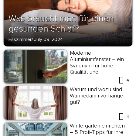
Was braucht man für einen
gesunden Schlaf?
Esszimmer
/
July 09, 2024
Moderne
Aluminiumfenster – ein
Synonym für hohe
Qualität und
Energieeffizienz
4
Warum und wozu sind
Wärmedämmvorhänge
gut?
4
Wintergarten einrichten
– 5 Profi-Tipps für Ihre