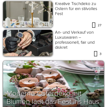
Kreative Tischdeko zu
Ostern für ein stilvolles
Fest
27
An- und Verkauf von
Luxuswaren –
professionell, fair und
diskret
3
Moderne Osterdeko mit
Blumen lädt das Fest ins Haus