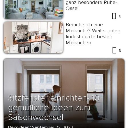
ganz besondere Ruhe-
Oase!
6
Brauche ich eine
Miniküche? Weiter unten
findest du die besten
Miniküchen
5
Sitzfenster einrichten- 10
gemütliche Ideen zum
Saisonwechsel
Dekoideen
/
September 23, 2022