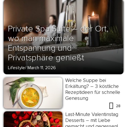
Private Spa Suite – der Ort,
wo man maximale
Entspannung und
Privatsphäre genießt
Lifestyle
/
March 11, 2026
Welche Suppe bei
Erkältung? – 3 köstliche
Rezeptideen für schnelle
Genesung
28
Last-Minute Valentinstag
Desserts – mit Liebe
gemacht und gegessen!