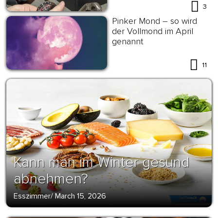
3
Pinker Mond – so wird
der Vollmond im April
genannt
11
Kann man im Winter gesund
abnehmen?
Esszimmer
/
March 15, 2026