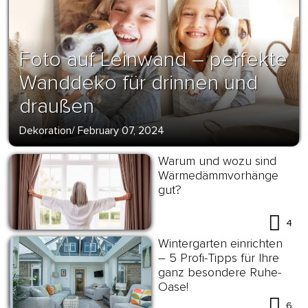
Foto auf Leinwand – perfekte
Wanddeko für drinnen und
draußen
Dekoration
/
February 07, 2024
Warum und wozu sind
Wärmedämmvorhänge
gut?
4
Wintergarten einrichten
– 5 Profi-Tipps für Ihre
ganz besondere Ruhe-
Oase!
6