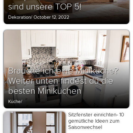
sind unsere TOP 5!
Dekoration
/
October 12, 2022
Brauche ich eine Miniküche?
Weiter unten findest du die
besten Miniküchen
Küche
/
Sitzfenster einrichten- 10
gemütliche Ideen zum
Saisonwechsel