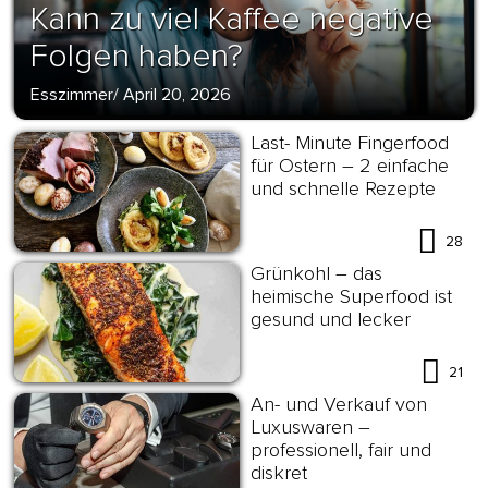
Kann zu viel Kaffee negative
Folgen haben?
Esszimmer
/
April 20, 2026
Last- Minute Fingerfood
für Ostern – 2 einfache
und schnelle Rezepte
28
Grünkohl – das
heimische Superfood ist
gesund und lecker
21
An- und Verkauf von
Luxuswaren –
professionell, fair und
diskret