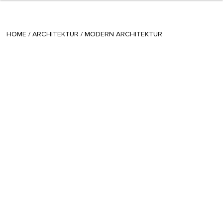
+ 15
sisi
/
February 02 2015
HOME
/
ARCHITEKTUR
/
MODERN ARCHITEKTUR