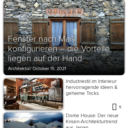
Fenster nach Maß
konfigurieren – die Vorteile
liegen auf der Hand
Architektur
/
October 15, 2021
Industriestil im Interieur:
hervorragende Ideen &
geheime Tricks
5
Dome House: Der neue
Krisen-Architekturtrend
aus Japan