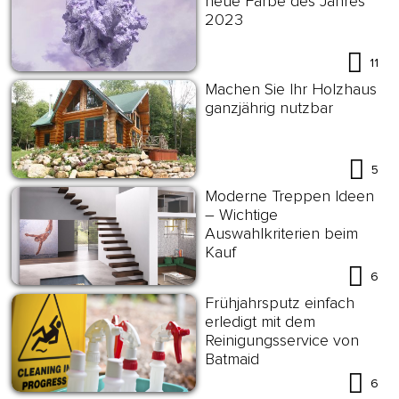
neue Farbe des Jahres
2023
11
Machen Sie Ihr Holzhaus
ganzjährig nutzbar
5
Moderne Treppen Ideen
– Wichtige
Auswahlkriterien beim
Kauf
6
Frühjahrsputz einfach
erledigt mit dem
Reinigungsservice von
Batmaid
6