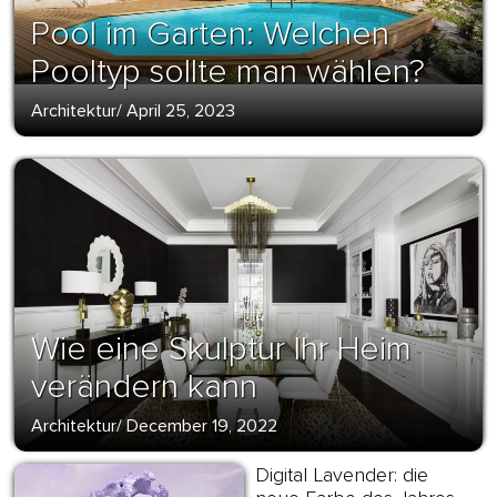
Pool im Garten: Welchen
Pooltyp sollte man wählen?
Architektur
/
April 25, 2023
Wie eine Skulptur Ihr Heim
verändern kann
Architektur
/
December 19, 2022
Digital Lavender: die