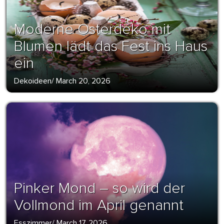
Moderne Osterdeko mit
Blumen lädt das Fest ins Haus
ein
Dekoideen
/
March 20, 2026
Pinker Mond – so wird der
Vollmond im April genannt
Esszimmer
/
March 17, 2026