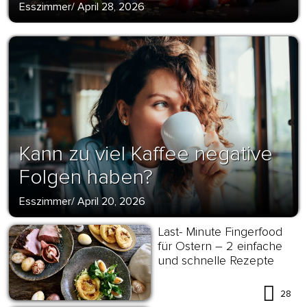
Esszimmer
/
April 28, 2026
Kann zu viel Kaffee negative
Folgen haben?
Esszimmer
/
April 20, 2026
Last- Minute Fingerfood
für Ostern – 2 einfache
und schnelle Rezepte
28