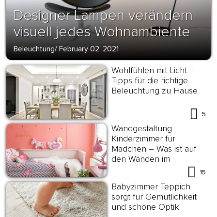
Designer Lampen verändern
visuell jedes Wohnambiente
Beleuchtung
/
February 02, 2021
Wohlfühlen mit Licht –
Tipps für die richtige
Beleuchtung zu Hause
5
Wandgestaltung
Kinderzimmer für
Mädchen – Was ist auf
den Wänden im
Mädchenzimmer zu
15
sehen?
Babyzimmer Teppich
sorgt für Gemütlichkeit
und schöne Optik