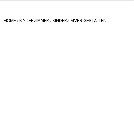
+ 14
Radina
/
February 04 2015
HOME
/
KINDERZIMMER
/
KINDERZIMMER GESTALTEN