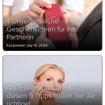
4 Unvergessliche
Geschenkideen für Ihre
Partnerin
Esszimmer
/
July 10, 2024
Anti Falten Creme – Mit
diesen 5 Tipps finden Sie die
richtige!