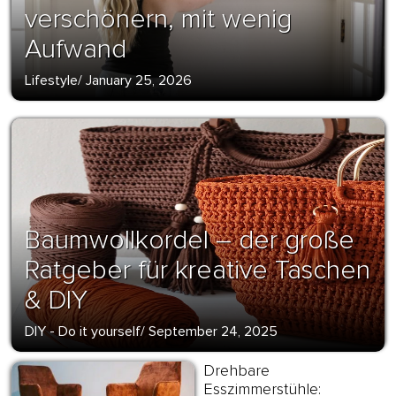
verschönern, mit wenig
Aufwand
Lifestyle
/
January 25, 2026
Baumwollkordel – der große
Ratgeber für kreative Taschen
& DIY
DIY - Do it yourself
/
September 24, 2025
Drehbare
Esszimmerstühle: