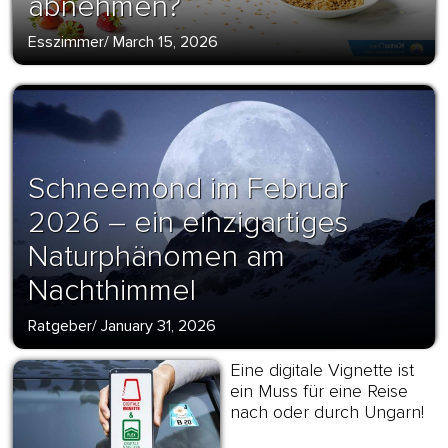
abnehmen?
Esszimmer
/
March 15, 2026
Schneemond im Februar
2026 – ein einzigartiges
Naturphänomen am
Nachthimmel
Ratgeber
/
January 31, 2026
Eine digitale Vignette ist
ein Muss für eine Reise
nach oder durch Ungarn!