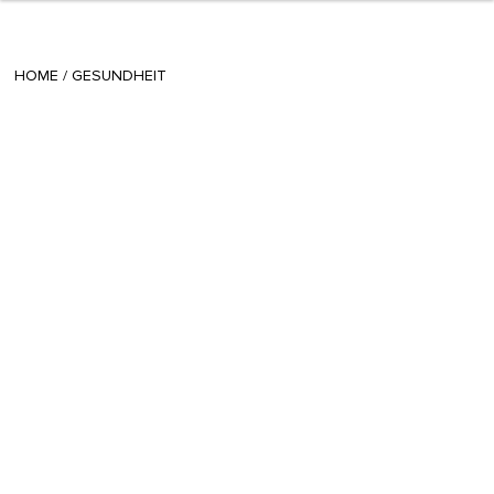
+ 5
Radina
/
April 29 2021
HOME
/
GESUNDHEIT