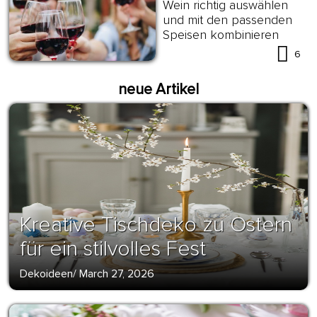
Wein richtig auswählen
und mit den passenden
Speisen kombinieren
6
neue Artikel
Kreative Tischdeko zu Ostern
für ein stilvolles Fest
Dekoideen
/
March 27, 2026