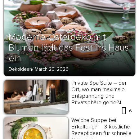
Moderne Osterdeko mit
Blumen lädt das Fest ins Haus
ein
Dekoideen
/
March 20, 2026
Private Spa Suite – der
Ort, wo man maximale
Entspannung und
Privatsphäre genießt
6
Welche Suppe bei
Erkältung? – 3 köstliche
Rezeptideen für schnelle