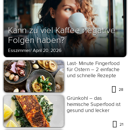
Kann zu viel Kaffee negative
Folgen haben?
Esszimmer
/
April 20, 2026
Last- Minute Fingerfood
für Ostern – 2 einfache
und schnelle Rezepte
28
Grünkohl – das
heimische Superfood ist
gesund und lecker
21